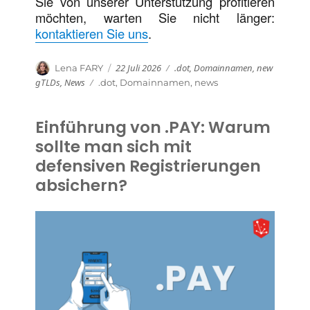
Sie von unserer Unterstützung profitieren
möchten, warten Sie nicht länger:
kontaktieren Sie uns
.
Veröffentlicht
Kategorien
Autor
22 Juli 2026
.dot
,
Domainnamen
,
new
Lena FARY
am
gTLDs
,
News
Schlagwörter
.dot
,
Domainnamen
,
news
Einführung von .PAY: Warum
sollte man sich mit
defensiven Registrierungen
absichern?