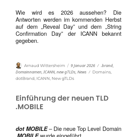
Wie wird es 2026 aussehen? Die
Antworten werden im kommenden Herbst
auf dem „Reveal Day” und dem „String
Confirmation Day” der ICANN bekannt
gegeben.
Veröffentlicht
Kategorien
Autor
9 Januar 2026
.brand
,
Arnaud Wittersheim
am
Domainnamen
,
ICANN
,
new gTLDs
,
News
Schlagwörter
Domains
,
dotBrand
,
ICANN
,
New gTLDs
Einführung der neuen TLD
.MOBILE
dot MOBILE
– Die neue Top Level Domain
.MOBILE
wurde eingeführt