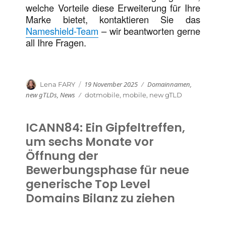
welche Vorteile diese Erweiterung für Ihre
Marke bietet, kontaktieren Sie das
Nameshield-Team
– wir beantworten gerne
all Ihre Fragen.
Veröffentlicht
Kategorien
Autor
19 November 2025
Domainnamen
,
Lena FARY
am
new gTLDs
,
News
Schlagwörter
dotmobile
,
mobile
,
new gTLD
ICANN84: Ein Gipfeltreffen,
um sechs Monate vor
Öffnung der
Bewerbungsphase für neue
generische Top Level
Domains Bilanz zu ziehen