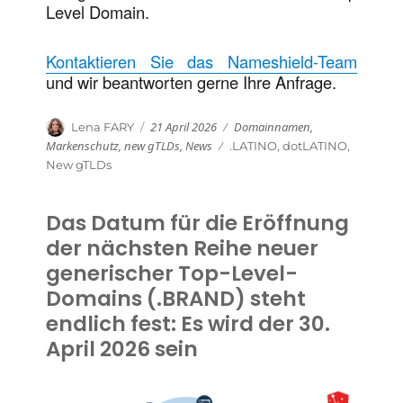
Level Domain.
Kontaktieren Sie das Nameshield-Team
und wir beantworten gerne Ihre Anfrage.
Veröffentlicht
Kategorien
Autor
21 April 2026
Domainnamen
,
Lena FARY
am
Markenschutz
,
new gTLDs
,
News
Schlagwörter
.LATINO
,
dotLATINO
,
New gTLDs
Das Datum für die Eröffnung
der nächsten Reihe neuer
generischer Top-Level-
Domains (.BRAND) steht
endlich fest: Es wird der 30.
April 2026 sein