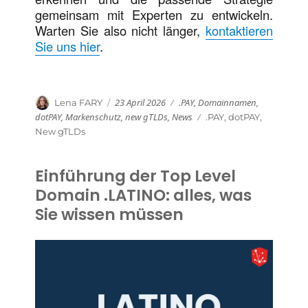
gemeinsam mit Experten zu entwickeln.
Warten Sie also nicht länger,
kontaktieren
Sie uns hier
.
Veröffentlicht
Kategorien
Autor
23 April 2026
.PAY
,
Domainnamen
,
Lena FARY
am
dotPAY
,
Markenschutz
,
new gTLDs
,
News
Schlagwörter
.PAY
,
dotPAY
,
New gTLDs
Einführung der Top Level
Domain .LATINO: alles, was
Sie wissen müssen