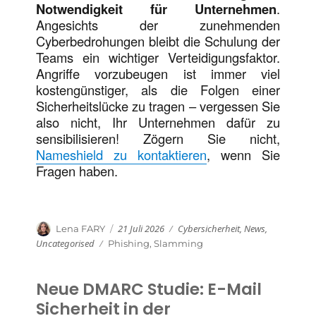
Notwendigkeit für Unternehmen
.
Angesichts der zunehmenden
Cyberbedrohungen bleibt die Schulung der
Teams ein wichtiger Verteidigungsfaktor.
Angriffe vorzubeugen ist immer viel
kostengünstiger, als die Folgen einer
Sicherheitslücke zu tragen – vergessen Sie
also nicht, Ihr Unternehmen dafür zu
sensibilisieren! Zögern Sie nicht,
Nameshield zu kontaktieren
, wenn Sie
Fragen haben.
Veröffentlicht
Kategorien
Autor
21 Juli 2026
Cybersicherheit
,
News
,
Lena FARY
am
Uncategorised
Schlagwörter
Phishing
,
Slamming
Neue DMARC Studie: E-Mail
Sicherheit in der