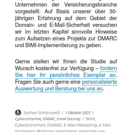
Unternehmen der Versicherungsbranche
vorgestellt. Auf Basis unserer über 30-
jährigen Erfahrung auf dem Gebiet der
Domain- und E-Mail-Sicherheit versuchen
wir im letzten Kapitel sinnvolle Hinweise
zum Aufsetzen eines Projekts zur DMARC
und BIMI-Implementierung zu geben.
Gerne stellen wir Ihnen die Studie auf
Wunsch kostenfrei zur Verfügung –
fordern
Sie hier Ihr persönliches Exemplar an
.
Fragen Sie auch gerne eine
personalisierte
Auswertung und Beratung bei uns an
.
Veröffentlicht
Kategorien
Autor
1 Oktober 2025
Jochen Schönweiß
am
Cybersicherheit
,
DMARC
,
Email-Security
Schlagwörter
BIMI
,
Cybersicherheit
,
DMARC
,
E-Mail Marketing
,
E-Mail
Sicherheit
,
Phishing
,
Versicherer
,
Versicherung
,