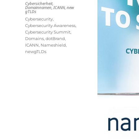
am
Kategorien
Cybersicherheit
,
Domainnamen
,
ICANN
,
new
gTLDs
Schlagwörter
Cybersecurity
,
Cybersecurity Awareness
,
Cybersecurity Summit
,
Domains
,
dotBrand
,
ICANN
,
Nameshield
,
newgTLDs