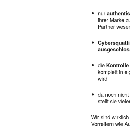
nur
authenti
ihrer Marke z
Partner wesen
Cybersquatt
ausgeschlo
die
Kontrolle
komplett in e
wird
da noch nicht
stellt sie vi
Wir sind wirklic
Vorreitern wie 