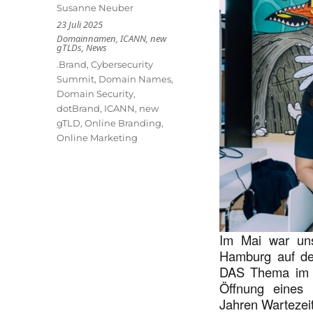
Autor
Susanne Neuber
Veröffentlicht
23 Juli 2025
am
Kategorien
Domainnamen
,
ICANN
,
new
gTLDs
,
News
Schlagwörter
.Brand
,
Cybersecurity
Summit
,
Domain Names
,
Domain Security
,
dotBrand
,
ICANN
,
new
gTLD
,
Online Branding
,
Online Marketing
Im Mai war un
Hamburg auf 
DAS Thema im G
Öffnung eines 
Jahren Wartezei