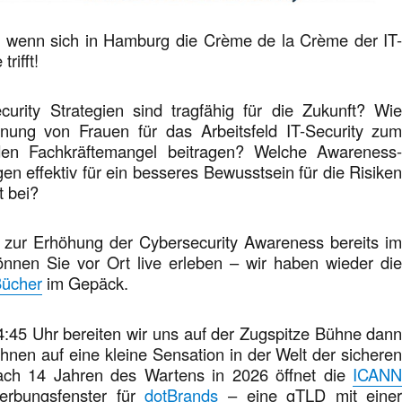
, wenn sich in Hamburg die Crème de la Crème der IT
rifft!
urity Strategien sind tragfähig für die Zukunft? Wi
nung von Frauen für das Arbeitsfeld IT-Security zu
n Fachkräftemangel beitragen? Welche Awareness
 effektiv für ein besseres Bewusstsein für die Risike
t bei?
 zur Erhöhung der Cybersecurity Awareness bereits i
nnen Sie vor Ort live erleben – wir haben wieder di
Bücher
im Gepäck.
:45 Uhr bereiten wir uns auf der Zugspitze Bühne dan
nen auf eine kleine Sensation in der Welt der sichere
ach 14 Jahren des Wartens in 2026 öffnet die
ICAN
erbungsfenster für
dotBrands
– eine gTLD mit eine