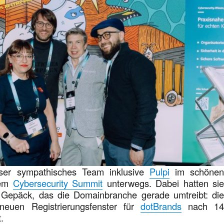
ser sympathisches Team inklusive
Pulpi
im schöne
dem
Cybersecurity Summit
unterwegs. Dabei hatten si
epäck, das die Domainbranche gerade umtreibt: di
neuen Registrierungsfenster für
dotBrands
nach 1
t.