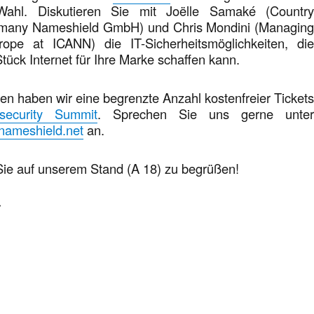
ahl. Diskutieren Sie mit Joëlle Samaké (Countr
rmany Nameshield GmbH) und Chris Mondini (Managin
rope at ICANN) die IT-Sicherheitsmöglichkeiten, di
tück Internet für Ihre Marke schaffen kann.
n haben wir eine begrenzte Anzahl kostenfreier Ticket
security Summit
. Sprechen Sie uns gerne unte
ameshield.net
an.
Sie auf unserem Stand (A 18) zu begrüßen!
r