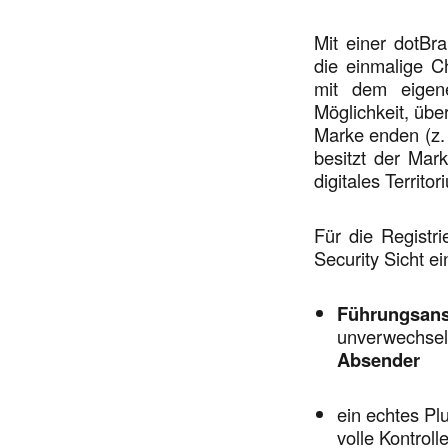
Mit einer dotB
die einmalige C
mit dem eigen
Möglichkeit, übe
Marke enden (z. 
besitzt der Mar
digitales Territo
Für die Registr
Security Sicht ei
Führungsans
unverwechsel
Absender
ein echtes Pl
volle Kontro