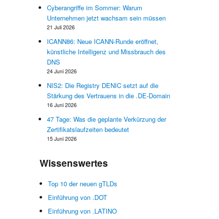
Cyberangriffe im Sommer: Warum
Unternehmen jetzt wachsam sein müssen
t
21 Juli 2026
h
ICANN86: Neue ICANN-Runde eröffnet,
e
künstliche Intelligenz und Missbrauch des
r
DNS
d
24 Juni 2026
s
NIS2: Die Registry DENIC setzt auf die
Stärkung des Vertrauens in die .DE-Domain
16 Juni 2026
-
47 Tage: Was die geplante Verkürzung der
Zertifikatslaufzeiten bedeutet
15 Juni 2026
Wissenswertes
Top 10 der neuen gTLDs
Einführung von .DOT
Einführung von .LATINO