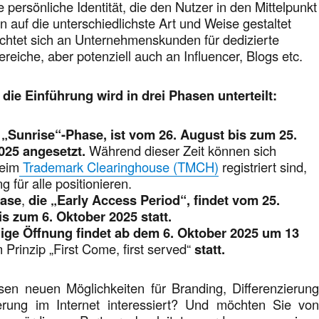
e persönliche Identität, die den Nutzer in den Mittelpunkt
nn auf die unterschiedlichste Art und Weise gestaltet
ichtet sich an Unternehmenskunden für dedizierte
reiche, aber potenziell auch an Influencer, Blogs etc.
 die Einführung wird in drei Phasen unterteilt:
 „Sunrise“-Phase, ist vom 26. August bis zum 25.
025 angesetzt.
Während dieser Zeit können sich
beim
Trademark Clearinghouse (TMCH)
registriert sind,
g für alle positionieren.
ase
,
die „Early Access Period“, findet vom 25.
s zum 6. Oktober 2025 statt.
dige Öffnung findet ab dem 6. Oktober 2025 um 13
Prinzip „First Come, first served“
statt.
sen neuen Möglichkeiten für Branding, Differenzierun
erung im Internet interessiert? Und möchten Sie vo