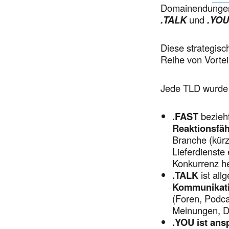
Domainendungen 
.TALK
und
.YO
Diese strategisc
Reihe von Vortei
Jede TLD wurde e
.FAST
bezieh
Reaktionsfäh
Branche (kürz
Lieferdienste
Konkurrenz he
.TALK
ist al
Kommunikati
(Foren, Podca
Meinungen, D
.YOU ist ans