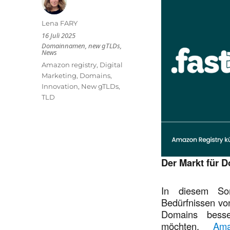
Autor
Lena FARY
Veröffentlicht
16 Juli 2025
am
Kategorien
Domainnamen
,
new gTLDs
,
News
Schlagwörter
Amazon registry
,
Digital
Marketing
,
Domains
,
Innovation
,
New gTLDs
,
TLD
Der Markt für 
In diesem So
Bedürfnissen vo
Domains besser
möchten.
Am