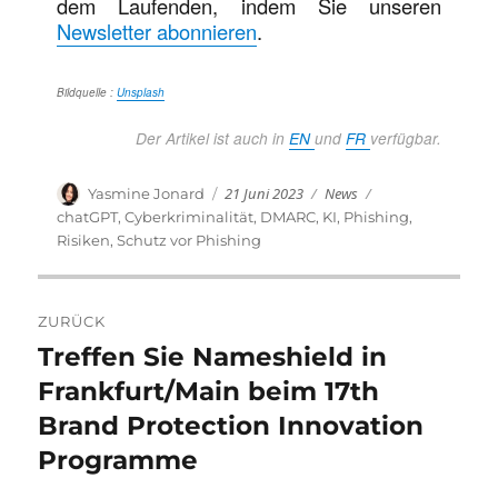
dem Laufenden, indem Sie unseren
Newsletter abonnieren
.
Bildquelle :
Unsplash
Der Artikel ist auch in
EN
und
FR
verfügbar.
Veröffentlicht
Kategorien
Autor
21 Juni 2023
News
Schlagwörter
Yasmine Jonard
am
chatGPT
,
Cyberkriminalität
,
DMARC
,
KI
,
Phishing
,
Risiken
,
Schutz vor Phishing
Beitragsnavigation
ZURÜCK
Treffen Sie Nameshield in
Vorheriger
Beitrag:
Frankfurt/Main beim 17th
Brand Protection Innovation
Programme