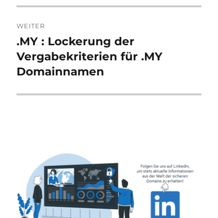
WEITER
.MY : Lockerung der
Nächster
Beitrag:
Vergabekriterien für .MY
Domainnamen