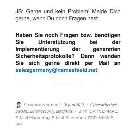
JS: Gerne und kein Problem! Melde Dich
gerne, wenn Du noch Fragen hast.
Haben Sie noch Fragen bzw. benötigen
Sie Unterstützung bei der
Implementierung der genannten
Sicherheitsprotokolle? Dann wenden
Sie sich gerne direkt per Mail an
salesgermany@nameshield.net
!
Veröffentlicht
Kategorien
Autor
16 Juni 2025
Cybersicherheit
,
Susanne Neuber
am
DMARC
,
Email-Security
,
Zertifikate
Schlagwörter
BIMI
,
DKIM
,
DMARC
,
E-Mail Marketing
,
E-Mail-Sicherheit
,
PGP
,
S/MIME
,
SPF