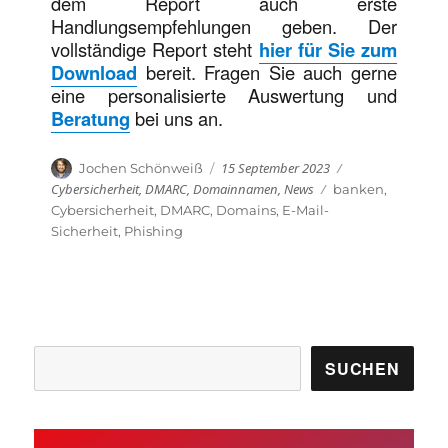
dem Report auch erste
Handlungsempfehlungen geben. Der
vollständige Report steht
hier für Sie zum
Download
bereit. Fragen Sie auch gerne
eine personalisierte Auswertung und
Beratung
bei uns an.
Veröffentlicht
Kategorien
Autor
15 September 2023
Jochen Schönweiß
am
Cybersicherheit
,
DMARC
,
Domainnamen
,
News
Schlagwörter
banken
,
Cybersicherheit
,
DMARC
,
Domains
,
E-Mail-
Sicherheit
,
Phishing
Suchen
SUCHEN