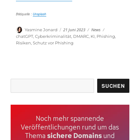
Bildquelle :
Unsplash
Veröffentlicht
Kategorien
Autor
21 Juni 2023
News
Schlagwörter
Yasmine Jonard
am
chatGPT
,
Cyberkriminalität
,
DMARC
,
KI
,
Phishing
,
Risiken
,
Schutz vor Phishing
Suchen
SUCHEN