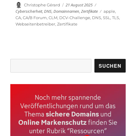
Veröffentlicht
Kategorien
Autor
21 August 2025
Christophe Gérard
am
Cybersicherheit
,
DNS
,
Domainnamen
,
Zertifikate
Schlagwörter
apple
,
CA
,
CA/B Forum
,
CLM
,
DCV-Challenge
,
DNS
,
SSL
,
TLS
,
Webseitenbetreiber
,
Zertifikate
Suchen
SUCHEN