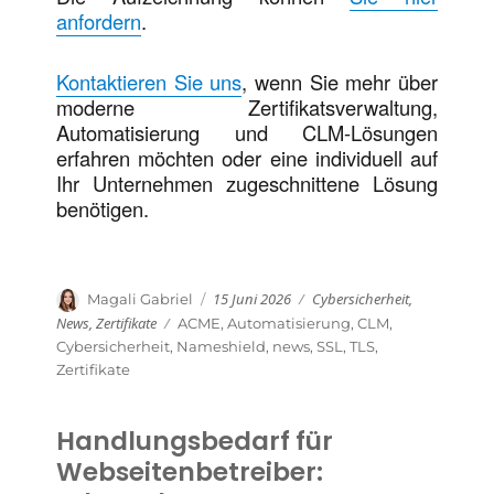
anfordern
.
Kontaktieren Sie uns
, wenn Sie mehr über
moderne Zertifikatsverwaltung,
Automatisierung und CLM-Lösungen
erfahren möchten oder eine individuell auf
Ihr Unternehmen zugeschnittene Lösung
benötigen.
Veröffentlicht
Kategorien
Autor
15 Juni 2026
Cybersicherheit
,
Magali Gabriel
am
News
,
Zertifikate
Schlagwörter
ACME
,
Automatisierung
,
CLM
,
Cybersicherheit
,
Nameshield
,
news
,
SSL
,
TLS
,
Zertifikate
Handlungsbedarf für
Webseitenbetreiber: