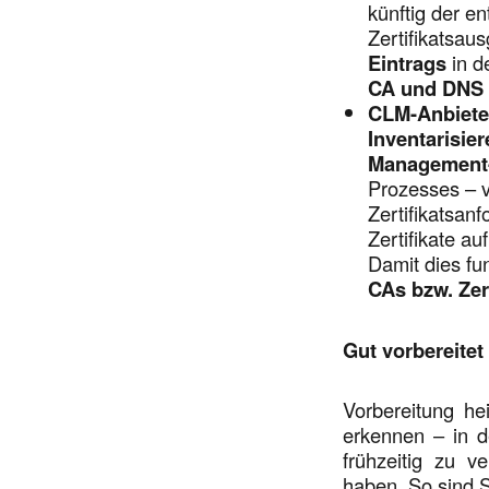
künftig der e
Zertifikatsau
Eintrags
in d
CA und DNS
CLM-Anbieter
Inventarisier
Management
Prozesses – v
Zertifikatsan
Zertifikate a
Damit dies fu
CAs bzw. Zer
Gut vorbereitet
Vorbereitung h
erkennen – in 
frühzeitig zu 
haben. So sind S