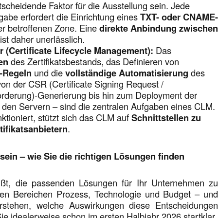
ntscheidende Faktor für die Ausstellung sein. Jede
sgabe erfordert die Einrichtung eines
TXT- oder CNAME
er betroffenen Zone. Eine
direkte Anbindung zwische
ist daher unerlässlich.
 (Certificate Lifecycle Management):
Das
en
des Zertifikatsbestands, das Definieren von
-Regeln
und die
vollständige Automatisierung
des
on der CSR (Certificate Signing Request /
forderung)-Generierung bis hin zum Deployment der
uf den Servern – sind die zentralen Aufgaben eines CLM.
nktioniert, stützt sich das CLM auf
Schnittstellen zu
tifikatsanbietern
.
 sein – wie Sie die richtigen Lösungen finden
eißt, die passenden Lösungen für Ihr Unternehmen z
den Bereichen Prozess, Technologie und Budget – un
verstehen, welche Auswirkungen diese Entscheidunge
ie idealerweise schon im ersten Halbjahr 2026 startklar.