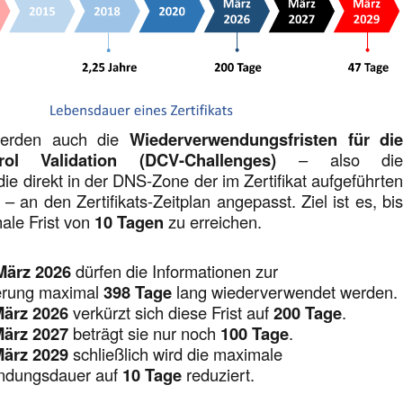
 werden auch die
Wiederverwendungsfristen für di
ol Validation (DCV-Challenges)
– also di
ie direkt in der DNS-Zone der im Zertifikat aufgeführte
– an den Zertifikats-Zeitplan angepasst. Ziel ist es, bi
ale Frist von
10 Tagen
zu erreichen.
März 2026
dürfen die Informationen zur
erung maximal
398 Tage
lang wiederverwendet werden.
März 2026
verkürzt sich diese Frist auf
200 Tage
.
März 2027
beträgt sie nur noch
100 Tage
.
März 2029
schließlich wird die maximale
ndungsdauer auf
10 Tage
reduziert.