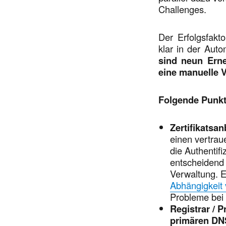
Challenges.
Der Erfolgsfakto
klar in der Auto
sind neun Erne
eine manuelle V
Folgende Punkt
Zertifikatsan
einen vertrau
die Authentif
entscheidend 
Verwaltung. E
Abhängigkeit 
Probleme be
Registrar / 
primären DN