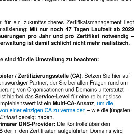
r für ein zukunftssicheres Zertifikatsmanagement lieg
matisierung:
Mit nur noch 47 Tagen Laufzeit ab 202
uerungen pro Jahr und pro Zertifikat notwendig 
erwaltung ist damit schlicht nicht mehr realistisch.
e sind für die Umstellung zu beachten:
bieter / Zertifizierungsstelle (CA)
: Setzen Sie hier auf
enswürdiger Partner, der Sie bei allen Fragen rund um
izierung von Organisationen und Domains unterstützt –
ist hierbei das
Service-Level
für eine reibungslose
mpfehlenswert ist ein
Multi-CA-Ansatz
,
um die
von einer einzigen CA zu vermeiden
– wie die jüngsten
i
Entrust
gezeigt haben.
Primärer DNS-Provider:
Die Kontrolle über den
S
der in den Zertifikaten aufgeführten Domains wird