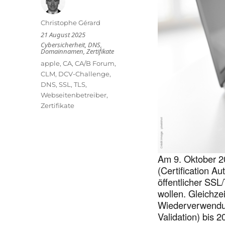
Autor
Christophe Gérard
Veröffentlicht
21 August 2025
am
Kategorien
Cybersicherheit
,
DNS
,
Domainnamen
,
Zertifikate
Schlagwörter
apple
,
CA
,
CA/B Forum
,
CLM
,
DCV-Challenge
,
DNS
,
SSL
,
TLS
,
Webseitenbetreiber
,
Zertifikate
Am 9. Oktober 2
(Certification A
öffentlicher SSL
wollen. Gleichzei
Wiederverwendu
Validation) bis 