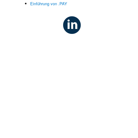
Einführung von .PAY
e
e
n
s