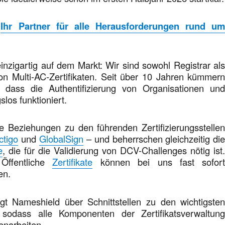
–
Ihr Partner für alle Herausforderungen rund u
inzigartig auf dem Markt: Wir sind sowohl Registrar al
on Multi-AC-Zertifikaten. Seit über 10 Jahren kümmer
 dass die Authentifizierung von Organisationen un
los funktioniert.
e Beziehungen zu den führenden Zertifizierungsstelle
ctigo
und
GlobalSign
– und beherrschen gleichzeitig di
e
, die für die Validierung von DCV-Challenges nötig ist
Öffentliche
Zertifikate
können bei uns fast sofor
en.
t Nameshield über Schnittstellen zu den wichtigste
 sodass alle Komponenten der Zertifikatsverwaltun
narbeiten.