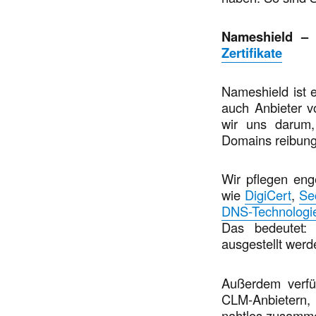
Nameshield 
Zertifikate
Nameshield ist e
auch Anbieter v
wir uns darum,
Domains reibungs
Wir pflegen eng
wie
DigiCert
,
Se
DNS-Technologi
Das bedeutet: 
ausgestellt werd
Außerdem verfüg
CLM-Anbietern,
nahtlos zusamme