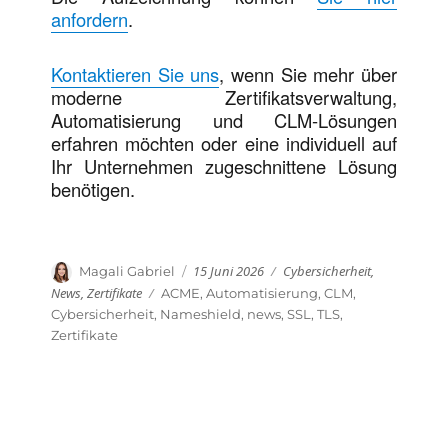
anfordern
.
Kontaktieren Sie uns
, wenn Sie mehr über
moderne Zertifikatsverwaltung,
Automatisierung und CLM-Lösungen
erfahren möchten oder eine individuell auf
Ihr Unternehmen zugeschnittene Lösung
benötigen.
Veröffentlicht
Kategorien
Autor
15 Juni 2026
Cybersicherheit
,
Magali Gabriel
am
News
,
Zertifikate
Schlagwörter
ACME
,
Automatisierung
,
CLM
,
Cybersicherheit
,
Nameshield
,
news
,
SSL
,
TLS
,
Zertifikate