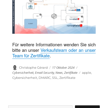
Für weitere Informationen wenden Sie sich
bitte an unser
Verkaufsteam oder an unser
Team für Zertifikate
.
Veröffentlicht
Kategorien
Autor
17 Oktober 2024
Christophe Gérard
am
Cybersicherheit
,
Email-Security
,
News
,
Zertifikate
Schlagwörter
apple
,
Cybersicherheit
,
DMARC
,
SSL
,
Zertifikate