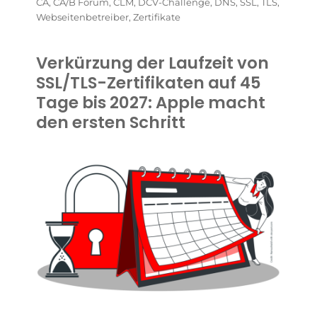
CA
,
CA/B Forum
,
CLM
,
DCV-Challenge
,
DNS
,
SSL
,
TLS
,
Webseitenbetreiber
,
Zertifikate
Verkürzung der Laufzeit von
SSL/TLS-Zertifikaten auf 45
Tage bis 2027: Apple macht
den ersten Schritt