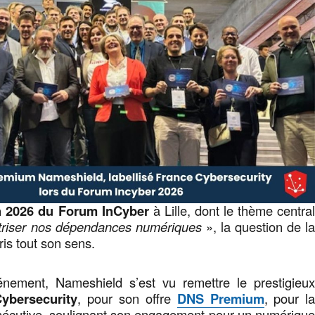
on 2026 du Forum InCyber
à Lille, dont le thème centra
triser nos dépendances numériques
», la question de l
ris tout son sens.
nement, Nameshield s’est vu remettre le prestigieu
ybersecurity
, pour son offre
DNS Premium
, pour l
écutive, soulignant son engagement pour un numériqu