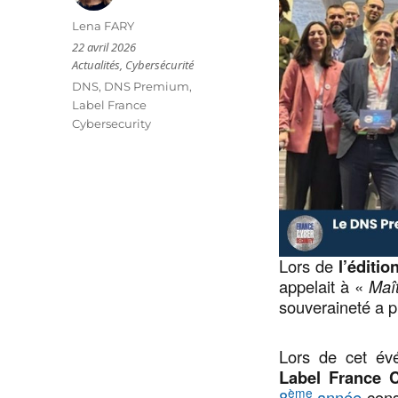
Auteur
Lena FARY
Publié
22 avril 2026
le
Catégories
Actualités
,
Cybersécurité
Étiquettes
DNS
,
DNS Premium
,
Label France
Cybersecurity
Lors de
l’éditi
appelait à «
Maî
souveraineté a p
Lors de cet évé
Label France C
ème
8
année
cons