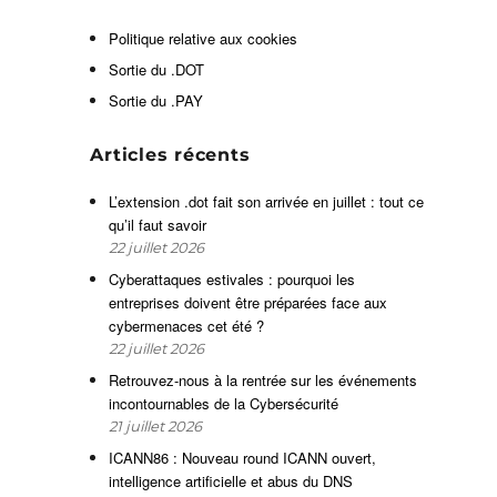
Politique relative aux cookies
Sortie du .DOT
Sortie du .PAY
s
Articles récents
.
t
L’extension .dot fait son arrivée en juillet : tout ce
a
qu’il faut savoir
s
22 juillet 2026
Cyberattaques estivales : pourquoi les
entreprises doivent être préparées face aux
t
cybermenaces cet été ?
r
22 juillet 2026
Retrouvez-nous à la rentrée sur les événements
incontournables de la Cybersécurité
21 juillet 2026
ICANN86 : Nouveau round ICANN ouvert,
intelligence artificielle et abus du DNS