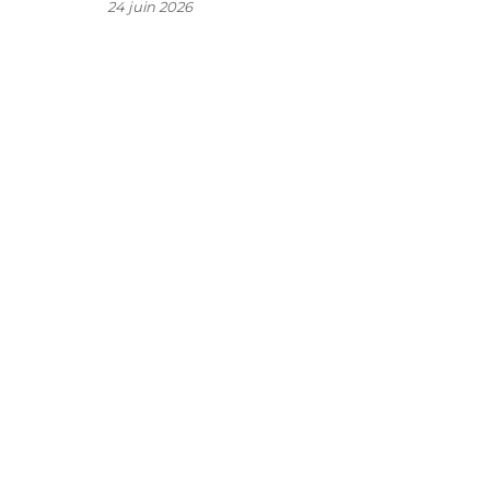
24 juin 2026
s
n
e
,
e
s
n