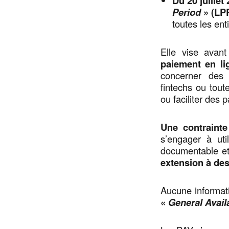
Du 20 juillet
Period
» (LP
toutes les enti
Elle vise avant
paiement en li
concerner des 
fintechs ou toute
ou faciliter des 
Une contrainte
s’engager à uti
documentable et 
extension à des
Aucune informat
«
General Availa