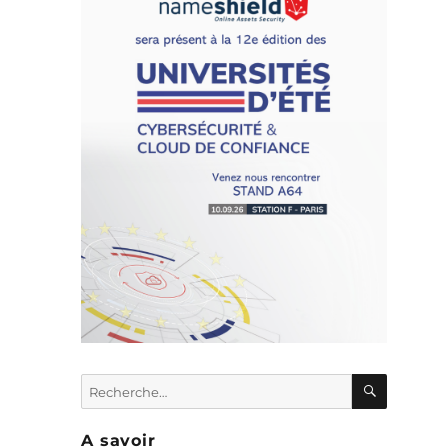
e
s
RECHER
Recherche
x
pour :
A savoir