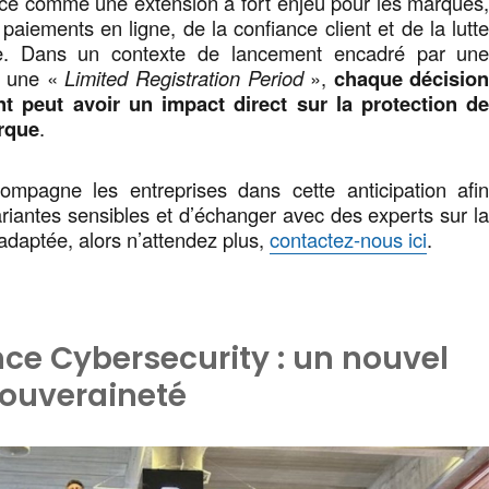
ce comme une extension à fort enjeu pour les marques
paiements en ligne, de la confiance client et de la lutt
de. Dans un contexte de lancement encadré par un
s une «
Limited Registration Period
»,
chaque décisio
nt peut avoir un impact direct sur la protection d
arque
.
mpagne les entreprises dans cette anticipation afi
variantes sensibles et d’échanger avec des experts sur l
 adaptée, alors n’attendez plus,
contactez-nous ici
.
nce Cybersecurity : un nouvel
souveraineté