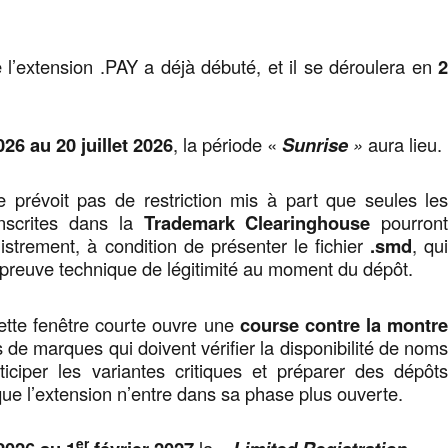
l’extension .PAY a déjà débuté, et il se déroulera en
026 au 20 juillet 2026
, la période «
Sunrise
»
aura lieu.
e prévoit pas de restriction mis à part que seules le
nscrites dans la
Trademark Clearinghouse
pourron
istrement, à condition de présenter le fichier
.smd
, qu
preuve technique de légitimité au moment du dépôt.
cette fenêtre courte ouvre une
course contre la montr
es de marques qui doivent vérifier la disponibilité de nom
iciper les variantes critiques et préparer des dépôt
que l’extension n’entre dans sa phase plus ouverte.
er
la «