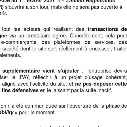
 2026 au 1
février 2027
Limited Registration
R)
s’ouvrira à son tour, mais elle ne sera pas ouverte à
tés.
 tout les acteurs qui réalisent des
transactions d
gne
via un prestataire agréé. Concrètement, cela peu
e-commerçants, des plateformes de services, de
 société dont le site sert réellement à encaisser, traite
paiements.
 supplémentaire vient s’ajouter
: l’entreprise devr
liser le .PAY, réfléchir à un projet d’usage cohérent
aligné avec l’activité du site, et
ne pas déposer cett
 fins défensives
en le laissant par la suite inactif.
ion n’a été communiquée sur l’ouverture de la phase d
bility
»
pour le moment.