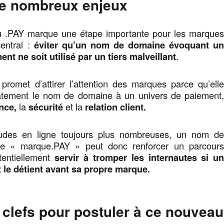
de nombreux enjeux
u .PAY marque une étape importante pour les marque
entral :
éviter qu’un nom de domaine évoquant u
ent ne soit utilisé par un tiers malveillant
.
promet d’attirer l’attention des marques parce qu’ell
atement le nom de domaine à un univers de paiement
nce,
la
sécurité
et la
relation client.
udes en ligne toujours plus nombreuses, un nom d
e « marque.PAY » peut donc renforcer un parcour
tentiellement
servir à tromper les internautes si u
t le détient avant sa propre marque.
 clefs pour postuler à ce nouveau