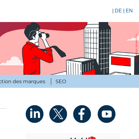
|
DE
|
EN
ction des marques
SEO