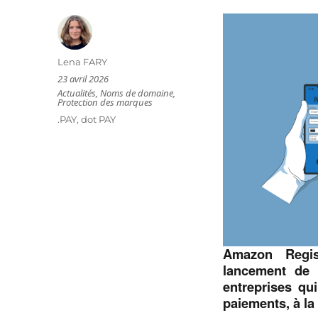
Auteur
Lena FARY
Publié
23 avril 2026
le
Catégories
Actualités
,
Noms de domaine
,
Protection des marques
Étiquettes
.PAY
,
dot PAY
Amazon Regis
lancement de 
entreprises qui
paiements, à la