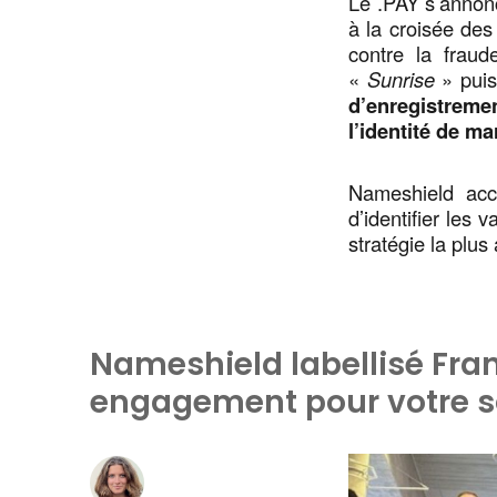
Le .PAY s’annon
à la croisée des 
contre la frau
«
Sunrise
» pui
d’enregistreme
l’identité de m
Nameshield acco
d’identifier les 
stratégie la plus
Nameshield labellisé Fra
engagement pour votre 