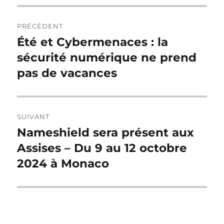
Navigation
PRÉCÉDENT
de
Été et Cybermenaces : la
Publication
précédente :
sécurité numérique ne prend
l’article
pas de vacances
SUIVANT
Nameshield sera présent aux
Publication
suivante :
Assises – Du 9 au 12 octobre
2024 à Monaco