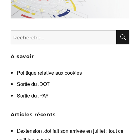
RE
Recherche
pour :
A savoir
Politique relative aux cookies
Sortie du .DOT
Sortie du .PAY
Articles récents
L’extension .dot fait son arrivée en juillet : tout ce
qu’il faut savoir