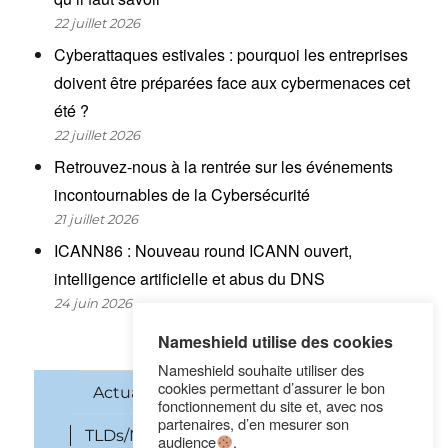
22 juillet 2026
Cyberattaques estivales : pourquoi les entreprises
doivent être préparées face aux cybermenaces cet
été ?
22 juillet 2026
Retrouvez-nous à la rentrée sur les événements
incontournables de la Cybersécurité
21 juillet 2026
ICANN86 : Nouveau round ICANN ouvert,
intelligence artificielle et abus du DNS
24 juin 2026
Nameshield utilise des cookies
Nameshield souhaite utiliser des
cookies permettant d’assurer le bon
Actualités
Noms de domaine
fonctionnement du site et, avec nos
partenaires, d’en mesurer son
TLDs/New gTLDs
Cybersécurité
audience
.