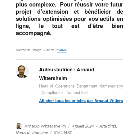
plus complexe. Pour réussir votre futur
projet d’extension et bénéficier de
solutions optimisées pour vos actifs en
ligne, le tout est d’être bien
accompagné.
Source de l’image : Site de l’
ICANN
Auteur/autrice :
Arnaud
Wittersheim
Head of Operations Department Nameregistry
- Compliance - Nameshield
Afficher tous les articles par Arnaud Wittersheim
Publié
Catégories
Auteur
4 juillet 2024
Actualités
,
Arnaud Wittersheim
le
Noms de domaine
Étiquettes
ICANN80