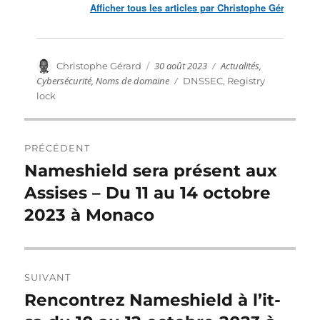
Afficher tous les articles par Christophe Gérard
Publié
Catégories
Auteur
30 août 2023
Actualités
,
Christophe Gérard
le
Cybersécurité
,
Noms de domaine
Étiquettes
DNSSEC
,
Registry
lock
Navigation
PRÉCÉDENT
de
Nameshield sera présent aux
Publication
précédente :
Assises – Du 11 au 14 octobre
l’article
2023 à Monaco
SUIVANT
Rencontrez Nameshield à l’it-
Publication
suivante :