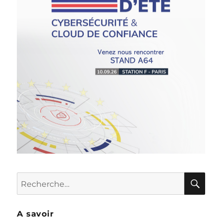
RE
Recherche
pour :
A savoir