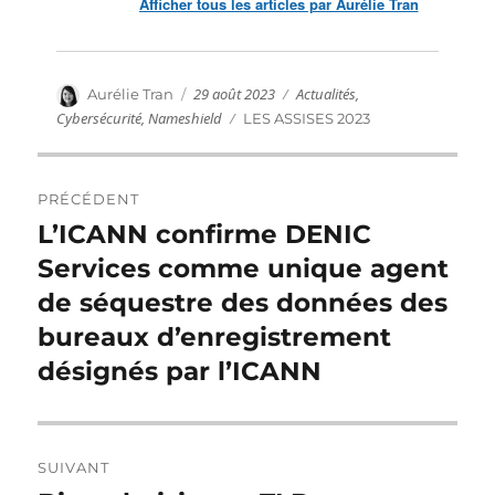
Afficher tous les articles par Aurélie Tran
Publié
Catégories
Auteur
29 août 2023
Actualités
,
Aurélie Tran
le
Cybersécurité
,
Nameshield
Étiquettes
LES ASSISES 2023
Navigation
PRÉCÉDENT
de
L’ICANN confirme DENIC
Publication
précédente :
Services comme unique agent
l’article
de séquestre des données des
bureaux d’enregistrement
désignés par l’ICANN
SUIVANT