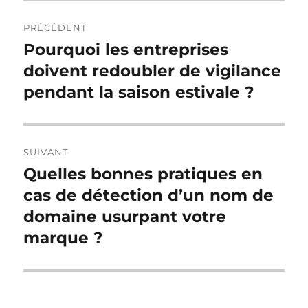
Navigation
PRÉCÉDENT
de
Pourquoi les entreprises
Publication
précédente :
doivent redoubler de vigilance
l’article
pendant la saison estivale ?
SUIVANT
Quelles bonnes pratiques en
Publication
suivante :
cas de détection d’un nom de
domaine usurpant votre
marque ?