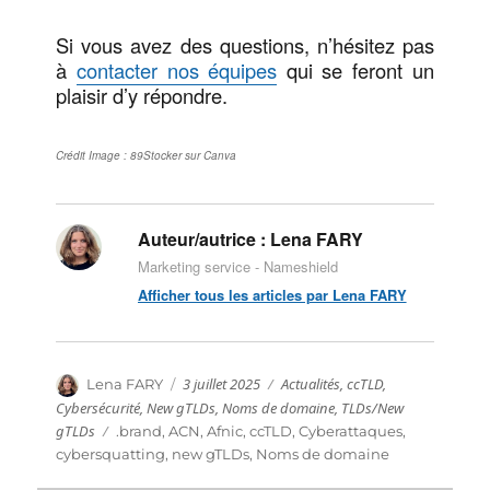
Si vous avez des questions, n’hésitez pas
à
contacter nos équipes
qui se feront un
plaisir d’y répondre.
Crédit Image : 89Stocker sur Canva
Auteur/autrice :
Lena FARY
Marketing service - Nameshield
Afficher tous les articles par Lena FARY
Publié
Catégories
Auteur
3 juillet 2025
Actualités
,
ccTLD
,
Lena FARY
le
Cybersécurité
,
New gTLDs
,
Noms de domaine
,
TLDs/New
gTLDs
Étiquettes
.brand
,
ACN
,
Afnic
,
ccTLD
,
Cyberattaques
,
cybersquatting
,
new gTLDs
,
Noms de domaine