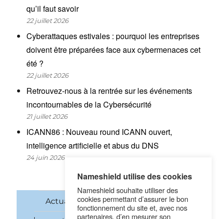
qu’il faut savoir
22 juillet 2026
Cyberattaques estivales : pourquoi les entreprises
doivent être préparées face aux cybermenaces cet
été ?
22 juillet 2026
Retrouvez-nous à la rentrée sur les événements
incontournables de la Cybersécurité
21 juillet 2026
ICANN86 : Nouveau round ICANN ouvert,
intelligence artificielle et abus du DNS
24 juin 2026
Nameshield utilise des cookies
Nameshield souhaite utiliser des
cookies permettant d’assurer le bon
Actualités
Noms de domaine
fonctionnement du site et, avec nos
partenaires, d’en mesurer son