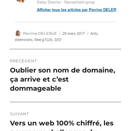
Sales Director - Nameshield group
Afficher tous les articles par Perrine DELERUE
Publié
Catégories
Auteur
29 mars 2017
Actu
,
Perrine DELERUE
le
extensions
,
New gTLDs
,
SEO
Navigation
PRÉCÉDENT
de
Oublier son nom de domaine,
Publication
précédente :
ça arrive et c’est
l’article
dommageable
SUIVANT
Vers un web 100% chiffré, les
Publication
suivante :