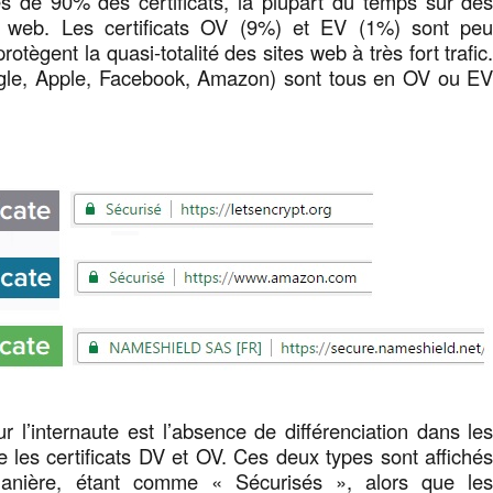
ès de 90% des certificats, la plupart du temps sur de
es web. Les certificats OV (9%) et EV (1%) sont pe
tègent la quasi-totalité des sites web à très fort trafic
le, Apple, Facebook, Amazon) sont tous en OV ou E
 l’internaute est l’absence de différenciation dans le
e les certificats DV et OV. Ces deux types sont affiché
nière, étant comme « Sécurisés », alors que le