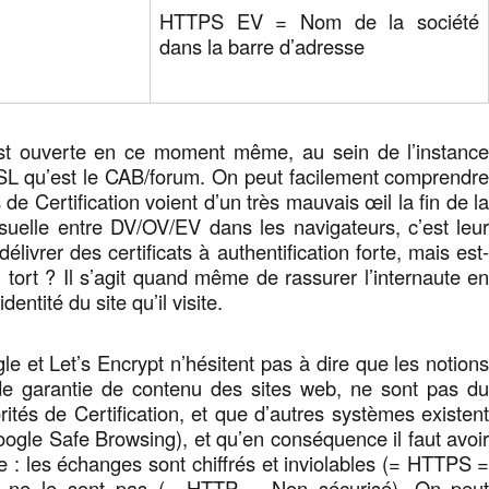
HTTPS EV = Nom de la société
dans la barre d’adresse
st ouverte en ce moment même, au sein de l’instanc
SL qu’est le CAB/forum. On peut facilement comprendr
 de Certification voient d’un très mauvais œil la fin de l
visuelle entre DV/OV/EV dans les navigateurs, c’est leu
délivrer des certificats à authentification forte, mais est
tort ? Il s’agit quand même de rassurer l’internaute e
identité du site qu’il visite.
le et Let’s Encrypt n’hésitent pas à dire que les notion
de garantie de contenu des sites web, ne sont pas d
rités de Certification, et que d’autres systèmes existen
ogle Safe Browsing), et qu’en conséquence il faut avoi
re : les échanges sont chiffrés et inviolables (= HTTPS 
ls ne le sont pas (= HTTP = Non sécurisé). On peu