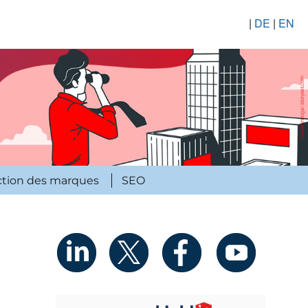
|
DE
|
EN
ction des marques
SEO