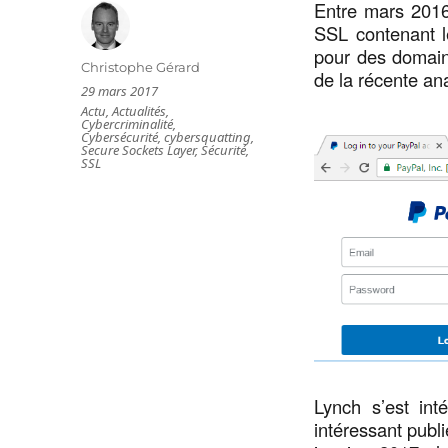
Entre mars 2016
SSL contenant l
pour des domaine
Auteur
Christophe Gérard
de la récente an
Publié
29 mars 2017
le
Catégories
Actu
,
Actualités
,
Cybercriminalité
,
Cybersécurité
,
cybersquatting
,
Secure Sockets Layer
,
Sécurité
,
SSL
Lynch s’est int
intéressant pub