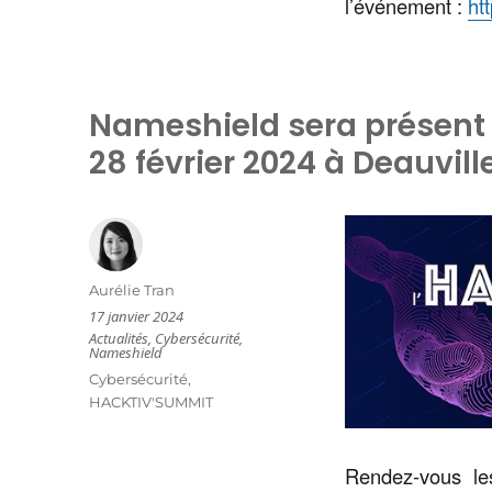
l’événement :
ht
Nameshield sera présent 
28 février 2024 à Deauvill
Auteur
Aurélie Tran
Publié
17 janvier 2024
le
Catégories
Actualités
,
Cybersécurité
,
Nameshield
Étiquettes
Cybersécurité
,
HACKTIV'SUMMIT
Rendez-vous les