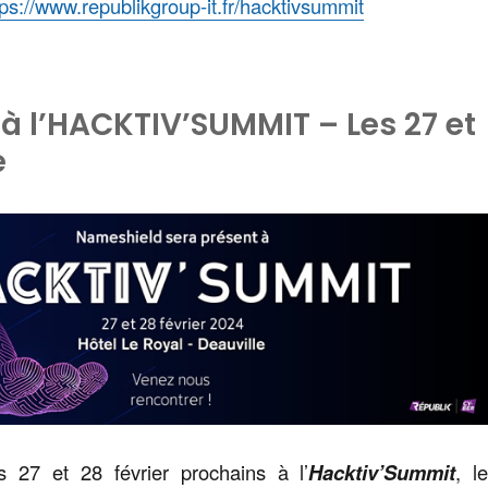
tps://www.republikgroup-it.fr/hacktivsummit
à l’HACKTIV’SUMMIT – Les 27 et
e
 27 et 28 février prochains à l’
Hacktiv’Summit
, l