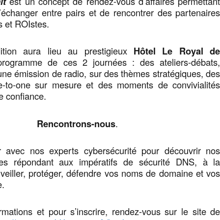
it
est un concept de rendez-vous d’affaires permettan
’échanger entre pairs et de rencontrer des partenaire
s et ROIstes.
tion aura lieu au prestigieux
Hôtel Le Royal d
rogramme de ces 2 journées : des ateliers-débats
e émission de radio, sur des thèmes stratégiques, de
e-to-one sur mesure et des moments de convivialité
e confiance.
Rencontrons-nous
.
 avec nos experts cybersécurité pour découvrir no
ales répondant aux impératifs de sécurité DNS, à l
veiller, protéger, défendre vos noms de domaine et vo
e.
rmations et pour s’inscrire, rendez-vous sur le site d