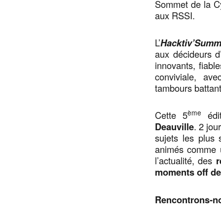
Sommet de la Cyb
aux RSSI.
L’
Hacktiv’Summ
aux décideurs d
innovants, fiabl
conviviale, av
tambours battants
ème
Cette 5
édit
Deauville
. 2 jo
sujets les plus
animés comme u
l’actualité, des
r
moments off de 
Rencontrons-n