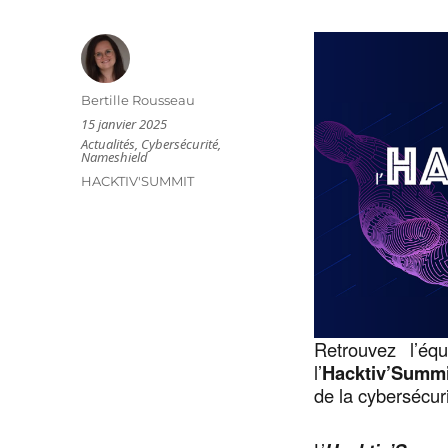
Auteur
Bertille Rousseau
Publié
15 janvier 2025
le
Catégories
Actualités
,
Cybersécurité
,
Nameshield
Étiquettes
HACKTIV'SUMMIT
Retrouvez l’éq
l’
Hacktiv’Summi
de la cybersécur