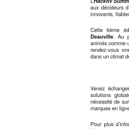
L’
Hacktiv’Summ
aux décideurs d
innovants, fiable
Cette 6ème édi
Deauville
. Au p
animés comme un
rendez-vous on
dans un climat d
Venez échanger
solutions glob
nécessité de sur
marques en lign
Pour plus d’info