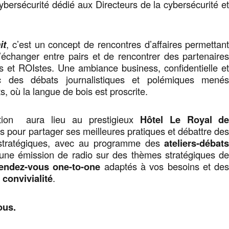
ersécurité dédié aux Directeurs de la cybersécurité e
it
, c’est un concept de rencontres d’affaires permettan
’échanger entre pairs et de rencontrer des partenaire
es et ROIstes. Une ambiance business, confidentielle e
ec des débats journalistiques et polémiques mené
, où la langue de bois est proscrite.
ion aura lieu au prestigieux
Hôtel Le Royal d
urs pour partager ses meilleures pratiques et débattre de
 stratégiques, avec au programme des
ateliers-débat
ne émission de radio sur des thèmes stratégiques d
endez-vous one-to-one
adaptés à vos besoins et de
convivialité
.
ous.