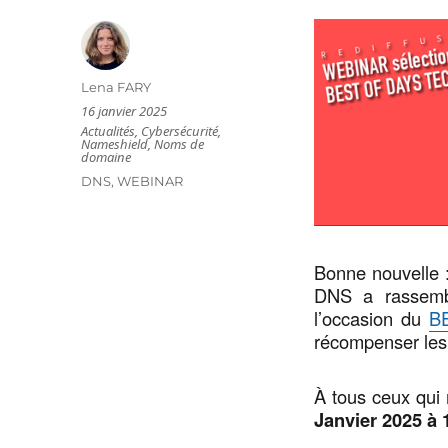
Auteur
Lena FARY
Publié
16 janvier 2025
le
Catégories
Actualités
,
Cybersécurité
,
Nameshield
,
Noms de
domaine
Étiquettes
DNS
,
WEBINAR
Bonne nouvelle :
DNS a rassembl
l’occasion du
B
récompenser les 
À tous ceux qui 
Janvier 2025 à 