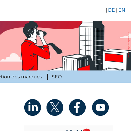
|
DE
|
EN
ction des marques
SEO