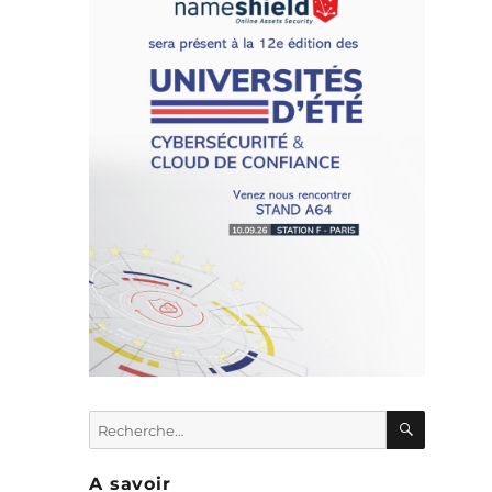
e
à
r
RECHER
Recherche
9
pour :
A savoir