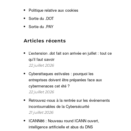
e
Politique relative aux cookies
Sortie du .DOT
Sortie du .PAY
s
,
Articles récents
s
e
L’extension .dot fait son arrivée en juillet : tout ce
qu’il faut savoir
22 juillet 2026
à
Cyberattaques estivales : pourquoi les
entreprises doivent être préparées face aux
cybermenaces cet été ?
22 juillet 2026
Retrouvez-nous à la rentrée sur les événements
incontournables de la Cybersécurité
21 juillet 2026
ICANN86 : Nouveau round ICANN ouvert,
intelligence artificielle et abus du DNS