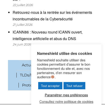
22 juillet 2026
Retrouvez-nous à la rentrée sur les événements
incontournables de la Cybersécurité
21 juillet 2026
ICANN86 : Nouveau round ICANN ouvert,
intelligence artificielle et abus du DNS
24 juin 2026
Nameshield utilise des cookies
Nameshield souhaite utiliser des
cookies permettant d’assurer le bon
Actualités
Noms de domaine
fonctionnement du site et, avec nos
partenaires, d’en mesurer son
TLDs/New gTLDs
Cybersécurité
audience
.
Protection des marques
SEO
Tout accepter
Tout refuser
Paramétrer mes préférences
Consultez notre politique de cookies