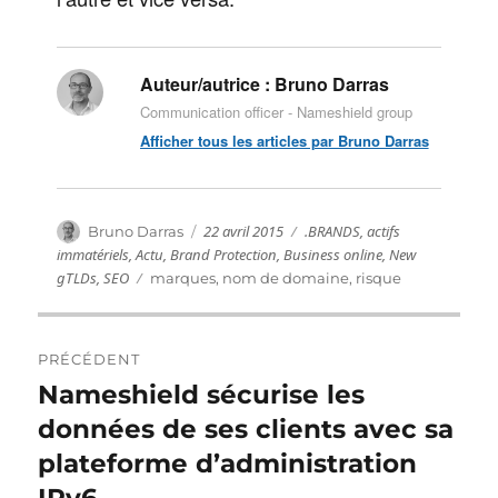
Auteur/autrice :
Bruno Darras
Communication officer - Nameshield group
Afficher tous les articles par Bruno Darras
Publié
Catégories
Auteur
22 avril 2015
.BRANDS
,
actifs
Bruno Darras
le
immatériels
,
Actu
,
Brand Protection
,
Business online
,
New
gTLDs
,
SEO
Étiquettes
marques
,
nom de domaine
,
risque
Navigation
PRÉCÉDENT
de
Nameshield sécurise les
Publication
précédente :
données de ses clients avec sa
l’article
plateforme d’administration