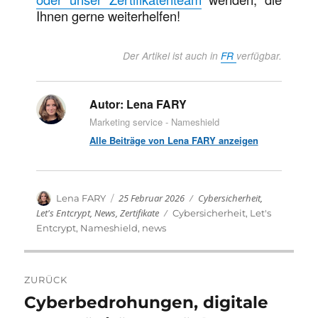
Ihnen gerne weiterhelfen!
Der Artikel ist auch in
FR
verfügbar.
Autor:
Lena FARY
Marketing service - Nameshield
Alle Beiträge von Lena FARY anzeigen
Veröffentlicht
Kategorien
Autor
25 Februar 2026
Cybersicherheit
,
Lena FARY
am
Let's Entcrypt
,
News
,
Zertifikate
Schlagwörter
Cybersicherheit
,
Let's
Entcrypt
,
Nameshield
,
news
Beitragsnavigation
ZURÜCK
Cyberbedrohungen, digitale
Vorheriger