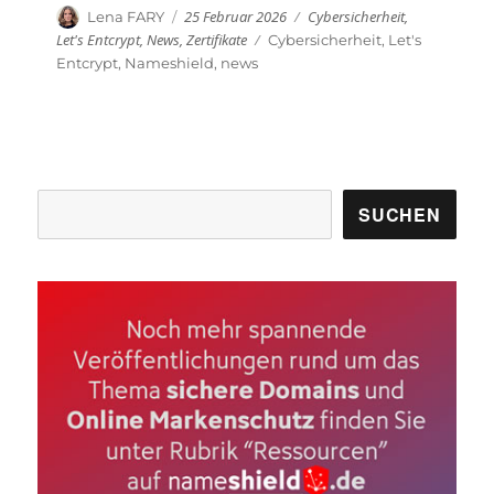
Veröffentlicht
Kategorien
Autor
25 Februar 2026
Cybersicherheit
,
Lena FARY
am
Let's Entcrypt
,
News
,
Zertifikate
Schlagwörter
Cybersicherheit
,
Let's
Entcrypt
,
Nameshield
,
news
Suchen
SUCHEN