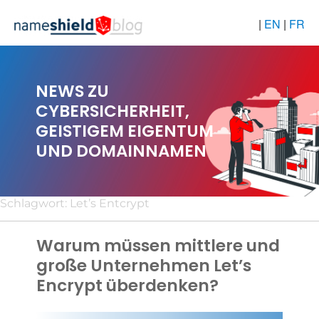
|
EN
|
FR
NEWS ZU
CYBERSICHERHEIT,
GEISTIGEM EIGENTUM
UND DOMAINNAMEN
Schlagwort:
Let’s Entcrypt
Warum müssen mittlere und
große Unternehmen Let’s
Encrypt überdenken?