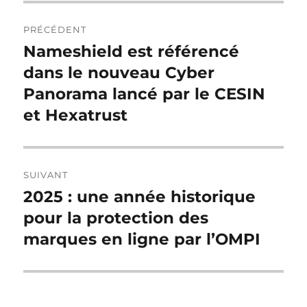
Navigation
PRÉCÉDENT
de
Nameshield est référencé
Publication
précédente :
dans le nouveau Cyber
l’article
Panorama lancé par le CESIN
et Hexatrust
SUIVANT
2025 : une année historique
Publication
suivante :
pour la protection des
marques en ligne par l’OMPI