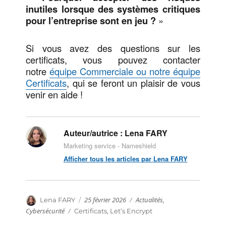
inutiles lorsque des systèmes critiques
pour l’entreprise sont en jeu ?
»
Si vous avez des questions sur les
certificats, vous pouvez contacter
notre
équipe Commerciale ou notre équipe
Certificats
, qui se feront un plaisir de vous
venir en aide !
Auteur/autrice :
Lena FARY
Marketing service - Nameshield
Afficher tous les articles par Lena FARY
Publié
Catégories
Auteur
25 février 2026
Actualités
,
Lena FARY
le
Cybersécurité
Étiquettes
Certificats
,
Let’s Encrypt