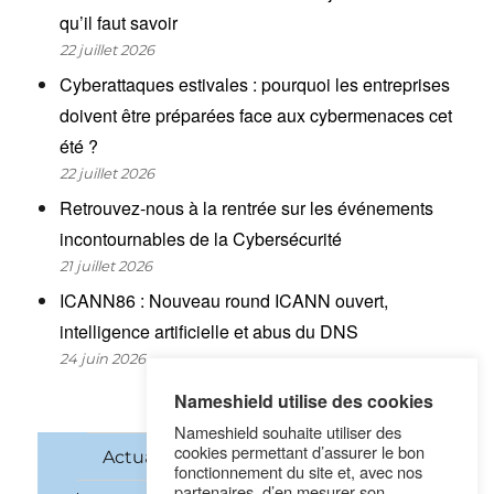
qu’il faut savoir
22 juillet 2026
Cyberattaques estivales : pourquoi les entreprises
doivent être préparées face aux cybermenaces cet
été ?
22 juillet 2026
Retrouvez-nous à la rentrée sur les événements
incontournables de la Cybersécurité
21 juillet 2026
ICANN86 : Nouveau round ICANN ouvert,
intelligence artificielle et abus du DNS
24 juin 2026
Nameshield utilise des cookies
Nameshield souhaite utiliser des
cookies permettant d’assurer le bon
Actualités
Noms de domaine
fonctionnement du site et, avec nos
partenaires, d’en mesurer son