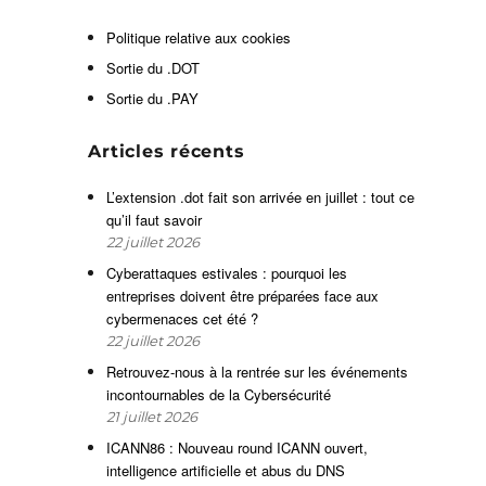
s
e
Politique relative aux cookies
Sortie du .DOT
Sortie du .PAY
s
t
Articles récents
t
u
L’extension .dot fait son arrivée en juillet : tout ce
s
qu’il faut savoir
e
22 juillet 2026
s
Cyberattaques estivales : pourquoi les
entreprises doivent être préparées face aux
cybermenaces cet été ?
e
22 juillet 2026
s
Retrouvez-nous à la rentrée sur les événements
n
incontournables de la Cybersécurité
s
21 juillet 2026
a
ICANN86 : Nouveau round ICANN ouvert,
s
intelligence artificielle et abus du DNS