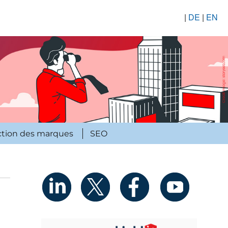
|
DE
|
EN
ction des marques
SEO