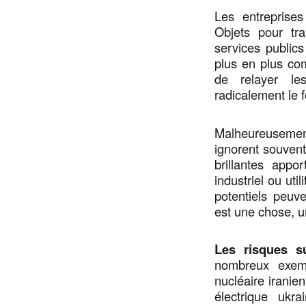
Les entreprise
Objets pour tr
services public
plus en plus co
de relayer les
radicalement le 
Malheureusement
ignorent souvent
brillantes appo
industriel ou uti
potentiels peuv
est une chose, un
Les risques su
nombreux exemp
nucléaire iranie
électrique ukr