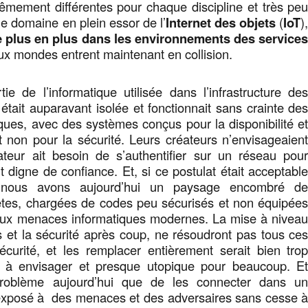
trêmement différentes pour chaque discipline et très pe
e domaine en plein essor de l’
Internet des objets
(
IoT
)
de plus en plus dans les environnements des service
x mondes entrent maintenant en collision.
e de l’informatique utilisée dans l’infrastructure de
 était auparavant isolée et fonctionnait sans crainte de
iques, avec des systèmes conçus pour la disponibilité e
 non pour la sécurité. Leurs créateurs n’envisageaien
sateur ait besoin de s’authentifier sur un réseau pou
it digne de confiance. Et, si ce postulat était acceptabl
 nous avons aujourd’hui un paysage encombré d
tes, chargées de codes peu sécurisés et non équipée
 aux menaces informatiques modernes. La mise à nivea
 et la sécurité après coup, ne résoudront pas tous ce
curité, et les remplacer entièrement serait bien tro
ile à envisager et presque utopique pour beaucoup. E
problème aujourd’hui que de les connecter dans u
xposé à des menaces et des adversaires sans cesse 