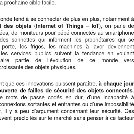
a prochaine cible facile.
monde tend à se connecter de plus en plus, notamment 
t des objets
(
Internet of Things
–
IoT
), on parle d
tées, de moniteurs pour bébé connectés au smartphon
des sonnettes qui informent les propriétaires qui s
 porte, les frigos, les machines à laver deviennen
les services publics suivent la tendance en voulan
 faire partie de l’évolution de ce monde ver
 croissante des objets physiques.
t que ces innovations puissent paraître,
à chaque jou
uverte de failles de sécurité des objets connectés
 de mots de passe codés en dur, d’une incapacité 
 connexions sortantes et entrantes ou d’une impossibilit
r, il y a peu d’argument concernant leur sécurité. Ce
uvent précipités sur le marché sans penser à ce facteu