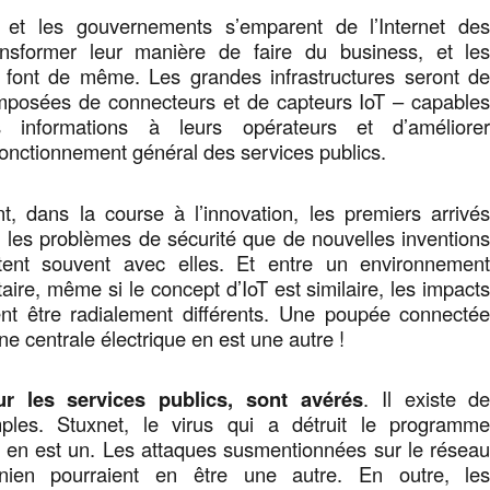
s et les gouvernements s’emparent de l’Internet de
ansformer leur manière de faire du business, et le
s font de même. Les grandes infrastructures seront d
mposées de connecteurs et de capteurs IoT – capable
 informations à leurs opérateurs et d’améliore
fonctionnement général des services publics.
, dans la course à l’innovation, les premiers arrivé
 les problèmes de sécurité que de nouvelles invention
rtent souvent avec elles. Et entre un environnemen
litaire, même si le concept d’IoT est similaire, les impact
ent être radialement différents. Une poupée connecté
e centrale électrique en est une autre !
r les services publics, sont avérés
. Il existe d
les. Stuxnet, le virus qui a détruit le programm
n en est un. Les attaques susmentionnées sur le résea
ainien pourraient en être une autre. En outre, le