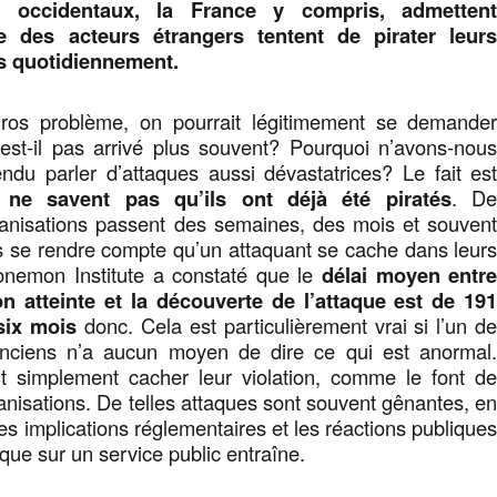
 occidentaux, la France y compris, admetten
 des acteurs étrangers tentent de pirater leur
cs quotidiennement.
gros problème, on pourrait légitimement se demande
’est-il pas arrivé plus souvent? Pourquoi n’avons-nou
ndu parler d’attaques aussi dévastatrices? Le fait es
ne savent pas qu’ils ont déjà été piratés
. D
nisations passent des semaines, des mois et souven
 se rendre compte qu’un attaquant se cache dans leur
nemon Institute a constaté que le
délai moyen entr
n atteinte et la découverte de l’attaque est de 19
 six mois
donc. Cela est particulièrement vrai si l’un d
nciens n’a aucun moyen de dire ce qui est anormal
t simplement cacher leur violation, comme le font d
isations. De telles attaques sont souvent gênantes, e
les implications réglementaires et les réactions publique
que sur un service public entraîne.