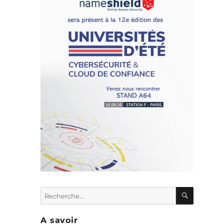
RECHER
Recherche
e
pour :
i
A savoir