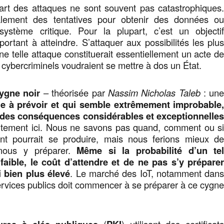
part des attaques ne sont souvent pas catastrophiques
lement des tentatives pour obtenir des données o
ystème critique. Pour la plupart, c’est un objecti
ortant à atteindre. S’attaquer aux possibilités les plu
ne telle attaque constituerait essentiellement un acte d
 cybercriminels voudraient se mettre à dos un État.
cygne noir
– théorisée par
Nassim Nicholas Taleb
: un
cile à prévoir et qui semble extrêmement improbable
t des conséquences considérables et exceptionnelle
aitement ici. Nous ne savons pas quand, comment ou s
nt pourrait se produire, mais nous ferions mieux d
ous y préparer.
Même si la probabilité d’un te
aible, le coût d’attendre et de ne pas s’y prépare
i bien plus élevé
. Le marché des IoT, notamment dan
ervices publics doit commencer à se préparer à ce cygn
(
) utilisant des certificat