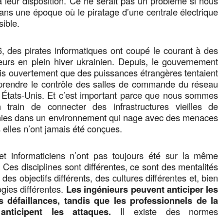
leur disposition. Ce ne serait pas un problème si nou
ans une époque où le piratage d’une centrale électriqu
sible.
, des pirates informatiques ont coupé le courant à de
sateurs en plein hiver ukrainien. Depuis, le gouvernemen
is ouvertement que des puissances étrangères tentaien
prendre le contrôle des salles de commande du résea
 États-Unis. Et c’est important parce que nous somme
 train de connecter des infrastructures vieilles d
nies dans un environnement qui nage avec des menace
 elles n’ont jamais été conçues.
et informaticiens n’ont pas toujours été sur la mêm
 Ces disciplines sont différentes, ce sont des mentalité
 des objectifs différents, des cultures différentes et, bie
ogies différentes.
Les ingénieurs peuvent anticiper le
s défaillances, tandis que les professionnels de l
anticipent les attaques.
Il existe des norme