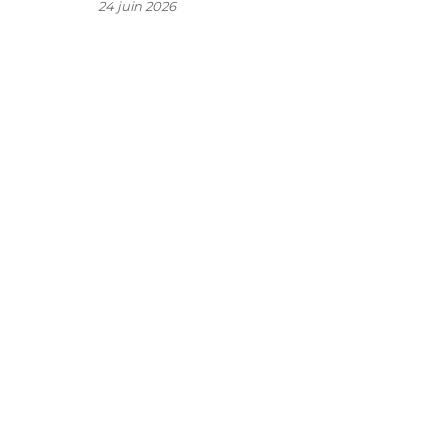
u
24 juin 2026
,
s
s
s
t
t
r
e
e
s
u
s
p
t
n
à