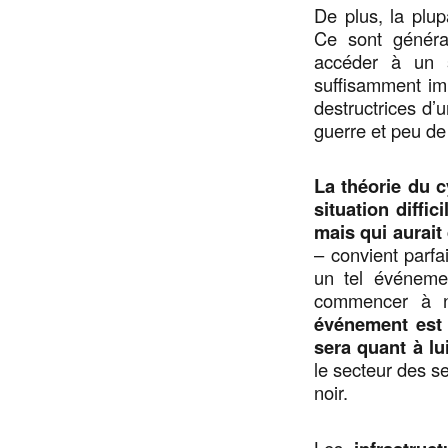
De plus, la plu
Ce sont généra
accéder à un s
suffisamment imp
destructrices d’u
guerre et peu de
La théorie du 
situation diffi
mais qui aurai
– convient parf
un tel événeme
commencer à n
événement est f
sera quant à lu
le secteur des s
noir.
Les