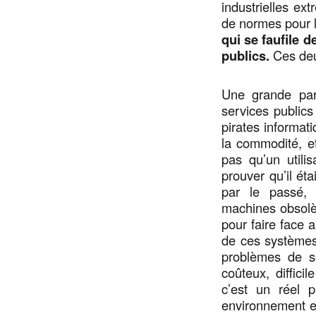
industrielles ex
de normes pour l
qui se faufile 
publics.
Ces deu
Une grande parti
services publics
pirates informat
la commodité, et
pas qu’un utili
prouver qu’il éta
par le passé,
machines obsolè
pour faire face
de ces systèmes
problèmes de sé
coûteux, diffic
c’est un réel 
environnement e