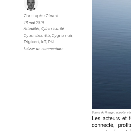
Auteur
Christophe Gérard
Publié
15 mai 2019
le
Catégories
Actualités
,
Cybersécurité
Étiquettes
Cybersécurité
,
Cygne noir
,
Digicert
,
IoT
,
PKI
sur
Laisser un commentaire
L’heure
du
cygne
noir
?
Source de l’image : abudrian vi
Les acteurs et 
connecté, prof