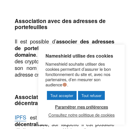
Association avec des adresses de
portefeuilles
Il est possible d’
associer des adresses
de portefeuilles crypto à un nom de
domaine
. Cela permet de pouvoir envoyer
Nameshield utilise des cookies
des crypto-actifs à un utilisateur en utilisant
Nameshield souhaite utiliser des
son nom de domaine à la place d’une
cookies permettant d’assurer le bon
adresse cryptographique.
fonctionnement du site et, avec nos
partenaires, d’en mesurer son
audience
.
Tout accepter
Tout refuser
Association avec un site Web
décentralisé
Paramétrer mes préférences
Consultez notre politique de cookies
IPFS
est une technologie de
stockage
décentralisée
, sur laquelle il est possible