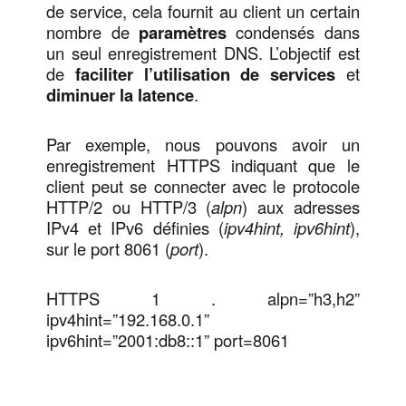
de service, cela fournit au client un certain
nombre de
paramètres
condensés dans
un seul enregistrement DNS. L’objectif est
de
faciliter l’utilisation de services
et
diminuer la latence
.
Par exemple, nous pouvons avoir un
enregistrement HTTPS indiquant que le
client peut se connecter avec le protocole
HTTP/2 ou HTTP/3 (
alpn
) aux adresses
IPv4 et IPv6 définies (
ipv4hint, ipv6hint
),
sur le port 8061 (
port
).
HTTPS 1 . alpn=”h3,h2”
ipv4hint=”192.168.0.1”
ipv6hint=”2001:db8::1” port=8061