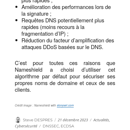
Amélioration des performances lors de
la signature ;
Requêtes DNS potentiellement plus
rapides (moins recours à la
fragmentation d’IP) ;
Réduction du facteur d’amplification des
attaques DDoS basées sur le DNS.
C’est pour toutes ces raisons que
Nameshield a choisi d’utiliser cet
algorithme par défaut pour sécuriser ses
propres noms de domaine et ceux de ses
clients.
Crédit image : Nameshield with
storyset.com
Publié
Catégories
Auteur
21 décembre 2023
Actualités
,
Steve DESPRES
le
Cybersécurité
Étiquettes
DNSSEC
,
ECDSA