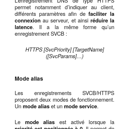
L’enregistrement DNS de type HTTPS
permet notamment d’indiquer au client,
différents paramètres afin de
faciliter la
connexion
au serveur, et ainsi
réduire la
latence
. Il a la même forme qu’un
enregistrement SVCB :
HTTPS [SvcPriority] [TargetName]
([SvcParams]…)
Mode alias
Les enregistrements SVCB/HTTPS
proposent deux modes de fonctionnement.
Un
mode alias
et un
mode service
.
Le
mode alias
est activé lorsque la
priorité est positionnée à 0
. Il permet de