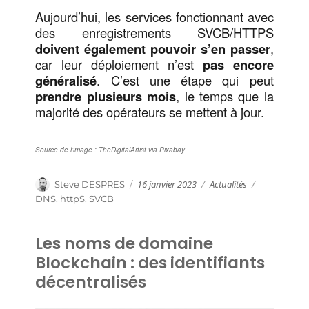
Aujourd’hui, les services fonctionnant avec
des enregistrements SVCB/HTTPS
doivent également pouvoir s’en passer
,
car leur déploiement n’est
pas encore
généralisé
. C’est une étape qui peut
prendre plusieurs mois
, le temps que la
majorité des opérateurs se mettent à jour.
Source de l’image : TheDigitalArtist via Pixabay
Publié
Catégories
Auteur
16 janvier 2023
Actualités
Étiquettes
Steve DESPRES
le
DNS
,
httpS
,
SVCB
Les noms de domaine
Blockchain : des identifiants
décentralisés