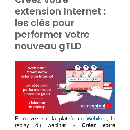
extension Internet :
les clés pour
performer votre
nouveau gTLD
Retrouvez sur la plateforme
Webikeo
, le
replay du webinar «
Créez votre