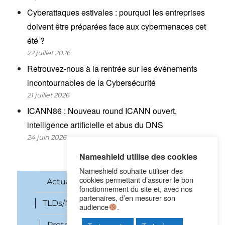
Cyberattaques estivales : pourquoi les entreprises
doivent être préparées face aux cybermenaces cet
été ?
22 juillet 2026
Retrouvez-nous à la rentrée sur les événements
incontournables de la Cybersécurité
21 juillet 2026
ICANN86 : Nouveau round ICANN ouvert,
intelligence artificielle et abus du DNS
24 juin 2026
Nameshield utilise des cookies
Nameshield souhaite utiliser des
cookies permettant d’assurer le bon
Actualités
Noms de domaine
fonctionnement du site et, avec nos
partenaires, d’en mesurer son
TLDs/New gTLDs
Cybersécurité
audience
.
Protection des marques
SEO