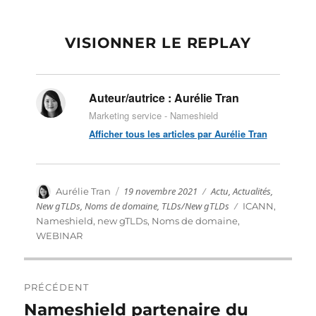
VISIONNER LE REPLAY
Auteur/autrice :
Aurélie Tran
Marketing service - Nameshield
Afficher tous les articles par Aurélie Tran
Publié
Catégories
Auteur
19 novembre 2021
Actu
,
Actualités
,
Aurélie Tran
le
New gTLDs
,
Noms de domaine
,
TLDs/New gTLDs
Étiquettes
ICANN
,
Nameshield
,
new gTLDs
,
Noms de domaine
,
WEBINAR
Navigation
PRÉCÉDENT
de
Nameshield partenaire du
Publication