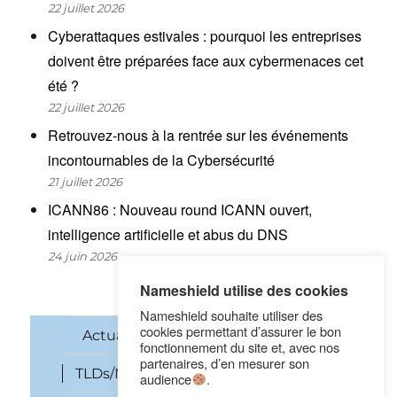
22 juillet 2026
Cyberattaques estivales : pourquoi les entreprises
doivent être préparées face aux cybermenaces cet
été ?
22 juillet 2026
Retrouvez-nous à la rentrée sur les événements
incontournables de la Cybersécurité
21 juillet 2026
ICANN86 : Nouveau round ICANN ouvert,
intelligence artificielle et abus du DNS
24 juin 2026
Nameshield utilise des cookies
Nameshield souhaite utiliser des
cookies permettant d’assurer le bon
Actualités
Noms de domaine
fonctionnement du site et, avec nos
partenaires, d’en mesurer son
TLDs/New gTLDs
Cybersécurité
audience
.