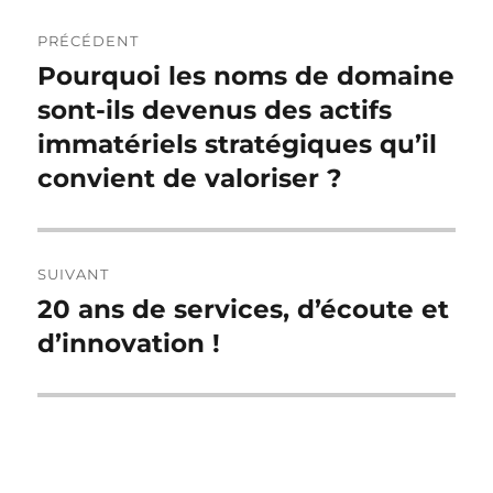
Navigation
PRÉCÉDENT
de
Pourquoi les noms de domaine
Publication
précédente :
sont-ils devenus des actifs
l’article
immatériels stratégiques qu’il
convient de valoriser ?
SUIVANT
20 ans de services, d’écoute et
Publication
suivante :
d’innovation !