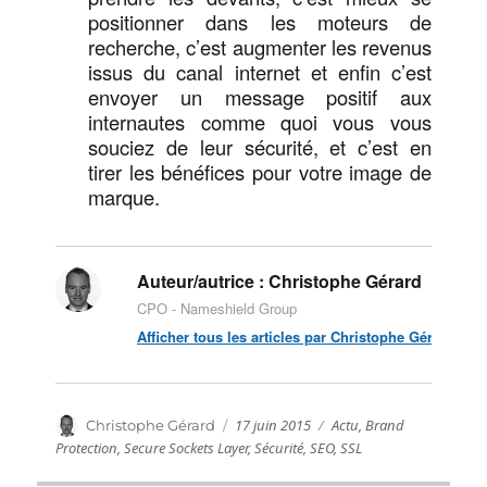
positionner dans les moteurs de
recherche, c’est augmenter les revenus
issus du canal internet et enfin c’est
envoyer un message positif aux
internautes comme quoi vous vous
souciez de leur sécurité, et c’est en
tirer les bénéfices pour votre image de
marque.
Auteur/autrice :
Christophe Gérard
CPO - Nameshield Group
Afficher tous les articles par Christophe Gérard
Publié
Catégories
Auteur
17 juin 2015
Actu
,
Brand
Christophe Gérard
le
Protection
,
Secure Sockets Layer
,
Sécurité
,
SEO
,
SSL