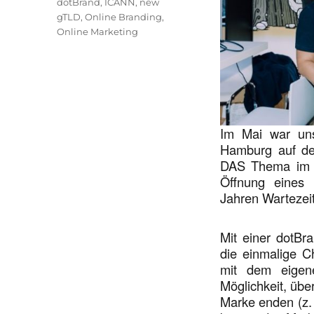
dotBrand
,
ICANN
,
new
gTLD
,
Online Branding
,
Online Marketing
Im Mai war un
Hamburg auf 
DAS Thema im G
Öffnung eines 
Jahren Wartezei
Mit einer dotB
die einmalige C
mit dem eigen
Möglichkeit, übe
Marke enden (z. 