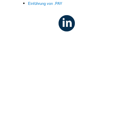
Einführung von .PAY
.
e
n
n
e
t
n
“
-
u
n