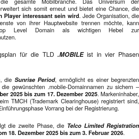
 die gesamte Mobilbranche. Das Universum de
eitert sich somit erneut und bietet eine Chance, di
en Player interessant sein wird
. Jede Organisation, di
ienste von ihrer Hauptwebsite trennen möchte, kan
Top Level Domain als wichtigen Hebel zu
nutzen.
gsplan für die TLD
ist in vier Phase
.MOBILE
e, die
Sunrise Period
, ermöglicht es einer begrenzte
ch die gewünschten .mobile-Domainnamen zu sichern 
er 2025 bis zum 17. Dezember 2025
. Markeninhaber
im TMCH (Trademark Clearinghouse) registriert sind
Einführungsphase Vorrang bei der Registrierung.
lgt die zweite Phase, die
Telco Limited Registratio
om 18. Dezember 2025 bis zum 3. Februar 2026
.