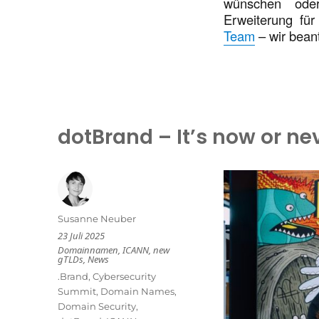
wünschen oder
Erweiterung für
Team
– wir beant
dotBrand – It’s now or ne
Autor
Susanne Neuber
Veröffentlicht
23 Juli 2025
am
Kategorien
Domainnamen
,
ICANN
,
new
gTLDs
,
News
Schlagwörter
.Brand
,
Cybersecurity
Summit
,
Domain Names
,
Domain Security
,