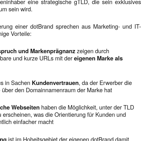
keninhaber eine strategische gTLD, die sein exklusive
rium sein wird.
ierung einer dotBrand sprechen aus Marketing- und IT
nige Vorteile:
pruch und Markenprägnanz
zeigen durch
bare und kurze URLs mit der
eigenen Marke als
us in Sachen
Kundenvertrauen
, da der Erwerber die
lle über den Domainnamenraum der Marke hat
sche Webseiten
haben die Möglichkeit, unter der TLD
u erscheinen, was die Orientierung für Kunden und
tlich einfacher macht
ing
ist im Hoheitsgebiet der eigenen dotBrand damit