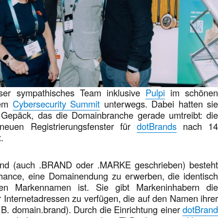
ser sympathisches Team inklusive
Pulpi
im schöne
dem
Cybersecurity Summit
unterwegs. Dabei hatten si
epäck, das die Domainbranche gerade umtreibt: di
neuen Registrierungsfenster für
dotBrands
nach 1
t.
rand (auch .BRAND oder .MARKE geschrieben) besteh
hance, eine Domainendung zu erwerben, die identisc
en Markennamen ist. Sie gibt Markeninhabern di
r Internetadressen zu verfügen, die auf den Namen ihre
B. domain.brand). Durch die Einrichtung einer
dotBran