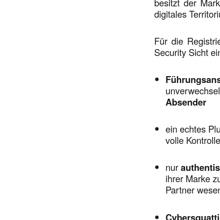
besitzt der Mar
digitales Territo
Für die Registr
Security Sicht ei
Führungsans
unverwechsel
Absender
ein echtes Pl
volle Kontro
nur
authenti
ihrer Marke z
Partner wesen
Cybersquatt