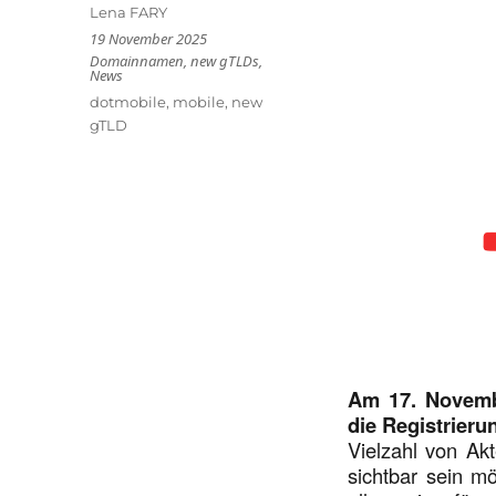
Autor
Lena FARY
Veröffentlicht
19 November 2025
am
Kategorien
Domainnamen
,
new gTLDs
,
News
Schlagwörter
dotmobile
,
mobile
,
new
gTLD
Am 17. Novem
die Registrier
Vielzahl von Ak
sichtbar sein m