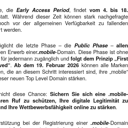
se, die
Early Access Period
, findet
vom 4. bis 18
tatt. Während dieser Zeit können stark nachgefragt
ch vor der allgemeinen Verfügbarkeit zu fallende
rt werden.
öglicht die letzte Phase – die
Public Phase
–
alle
en Erwerb einer
.mobile
-Domain. Diese Phase ist ohn
für jedermann zugänglich und
folgt dem Prinzip „Firs
rved“
.
Ab dem 19. Februar 2026
können alle Marke
 die an diesem Schritt interessiert sind, ihre „mobile
eser neuen Top Level Domain stärken.
nicht diese Chance:
Sichern Sie sich eine .mobile
en Ruf zu schützen, Ihre digitale Legitimität z
nd Ihre Wettbewerbsfähigkeit online zu stärken
.
stützung bei der Registrierung einer
.mobile
-Domai