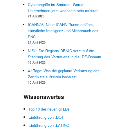
r
Cyberangriffe im Sommer: Warum
e
Unternehmen jetzt wachsam sein müssen
e
21 Juli 2026
n
ICANN86: Neue ICANN-Runde eröffnet,
r
künstliche Intelligenz und Missbrauch des
DNS
24 Juni 2026
n
NIS2: Die Registry DENIC setzt auf die
Stärkung des Vertrauens in die .DE-Domain
16 Juni 2026
47 Tage: Was die geplante Verkürzung der
n
Zertifikatslaufzeiten bedeutet
–
15 Juni 2026
,
,
Wissenswertes
Top 10 der neuen gTLDs
n
Einführung von .DOT
Einführung von .LATINO