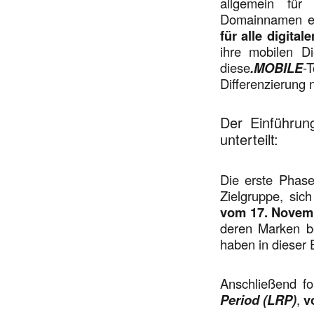
allgemein für
Domainnamen erw
für alle digital
ihre mobilen D
diese
.MOBILE
-
Differenzierung 
Der Einführun
unterteilt:
Die erste Phas
Zielgruppe, si
vom 17. Novemb
deren Marken be
haben in dieser 
Anschließend fo
Period (LRP)
,
v