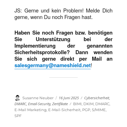
JS: Gerne und kein Problem! Melde Dich
gerne, wenn Du noch Fragen hast.
Haben Sie noch Fragen bzw. benötigen
Sie Unterstützung bei der
Implementierung der genannten
Sicherheitsprotokolle? Dann wenden
Sie sich gerne direkt per Mail an
salesgermany@nameshield.net
!
Veröffentlicht
Kategorien
Autor
16 Juni 2025
Cybersicherheit
,
Susanne Neuber
am
DMARC
,
Email-Security
,
Zertifikate
Schlagwörter
BIMI
,
DKIM
,
DMARC
,
E-Mail Marketing
,
E-Mail-Sicherheit
,
PGP
,
S/MIME
,
SPF