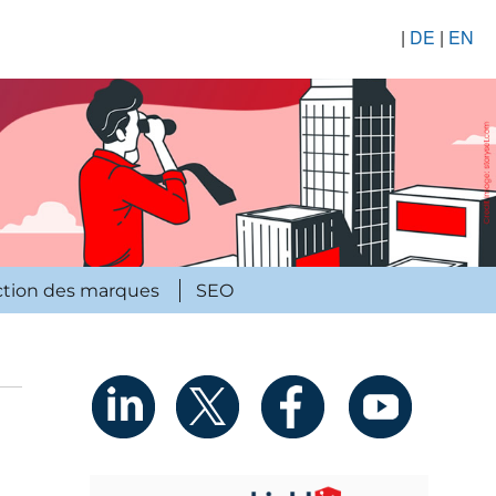
|
DE
|
EN
ction des marques
SEO