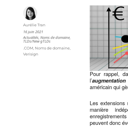
Auteur
Aurélie Tran
Publié
16 juin 2021
le
Catégories
Actualités
,
Noms de domaine
,
TLDs/New gTLDs
Étiquettes
.COM
,
Noms de domaine
,
Verisign
Pour rappel, 
l’
augmentation
américain qui gè
Les extensions 
manière indép
enregistrement
peuvent donc évo