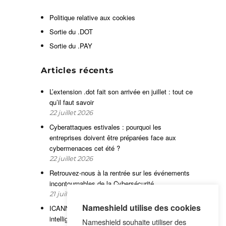
n
Politique relative aux cookies
s
Sortie du .DOT
t
Sortie du .PAY
Articles récents
r
t
L’extension .dot fait son arrivée en juillet : tout ce
qu’il faut savoir
u
22 juillet 2026
e
Cyberattaques estivales : pourquoi les
entreprises doivent être préparées face aux
cybermenaces cet été ?
z
22 juillet 2026
Retrouvez-nous à la rentrée sur les événements
incontournables de la Cybersécurité
21 juillet 2026
Nameshield utilise des cookies
ICANN86 : Nouveau round ICANN ouvert,
intelligence artificielle et abus du DNS
Nameshield souhaite utiliser des