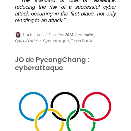
reducing the risk of a successful cyber
attack occurring in the first place, not only
reacting to an attack.”
Publié
Catégories
Auteur
2 octobre 2018
Actualités
,
Lucie Loos
le
Cybersécurité
Étiquettes
Cyberattaque
,
Tesco Bank
JO de PyeongChang :
cyberattaque