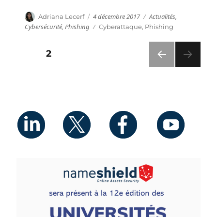
Publié
Catégories
Auteur
4 décembre 2017
Actualités
,
Adriana Lecerf
le
Cybersécurité
,
Phishing
Étiquettes
Cyberattaque
,
Phishing
Pagination
PAGE
2
PAG
des
E
PRÉ
publications
CÉD
ENT
E