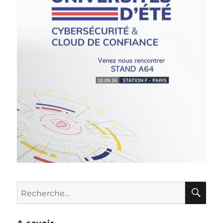
RE
Recherche
pour :