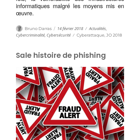
informatiques malgré les moyens mis en
œuvre.
Publié
Catégories
Auteur
14 février 2018
Actualités
,
Bruno Darras
le
Cybercriminalité
,
Cybersécurité
Étiquettes
Cyberattaque
,
JO 2018
Sale histoire de phishing