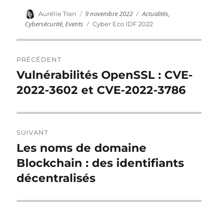
Publié
Catégories
Auteur
9 novembre 2022
Actualités
,
Aurélie Tran
le
Cybersécurité
,
Events
Étiquettes
Cyber Eco IDF 2022
Navigation
PRÉCÉDENT
de
Vulnérabilités OpenSSL : CVE-
Publication
précédente :
2022-3602 et CVE-2022-3786
l’article
SUIVANT
Les noms de domaine
Publication
suivante :
Blockchain : des identifiants
décentralisés