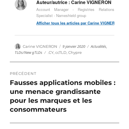
Auteur/autrice :
Carine VIGNERON
Account Manager - Registries Relations
Specialist - Nameshield group
Afficher tous les articles par Carine VIGNERON
Publié
Catégories
Auteur
9 janvier 2020
Actualités
,
Carine VIGNERON
le
TLDs/New gTLDs
Étiquettes
.CY
,
ccTLD
,
Chypre
Navigation
PRÉCÉDENT
de
Fausses applications mobiles :
Publication
précédente :
une menace grandissante
l’article
pour les marques et les
consommateurs