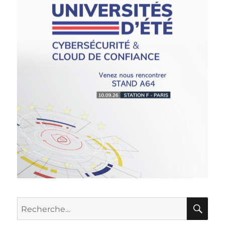
RE
Recherche
pour :