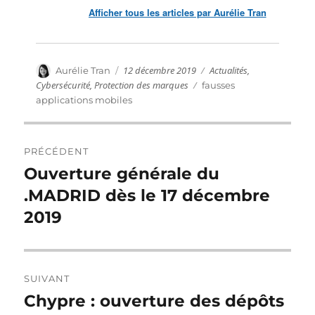
Afficher tous les articles par Aurélie Tran
Publié
Catégories
Auteur
12 décembre 2019
Actualités
,
Aurélie Tran
le
Cybersécurité
,
Protection des marques
Étiquettes
fausses
applications mobiles
Navigation
PRÉCÉDENT
de
Ouverture générale du
Publication
précédente :
.MADRID dès le 17 décembre
l’article
2019
SUIVANT
Chypre : ouverture des dépôts
Publication