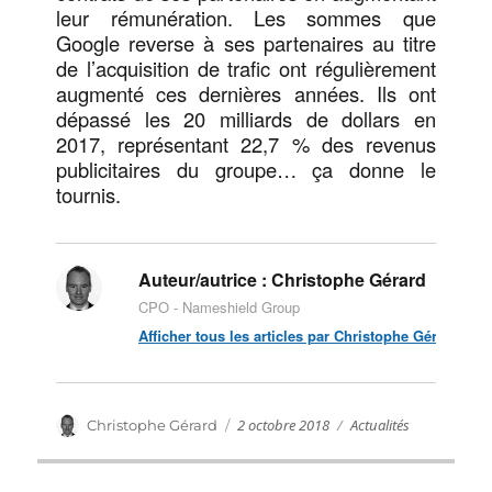
leur rémunération. Les sommes que
Google reverse à ses partenaires au titre
de l’acquisition de trafic ont régulièrement
augmenté ces dernières années. Ils ont
dépassé les 20 milliards de dollars en
2017, représentant 22,7 % des revenus
publicitaires du groupe… ça donne le
tournis.
Auteur/autrice :
Christophe Gérard
CPO - Nameshield Group
Afficher tous les articles par Christophe Gérard
Publié
Catégories
Auteur
2 octobre 2018
Actualités
Christophe Gérard
le
Navigation