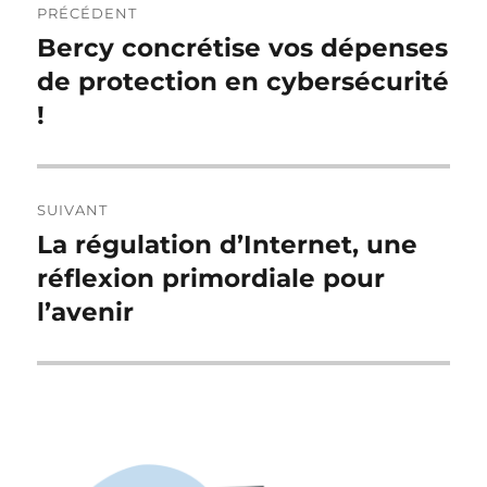
PRÉCÉDENT
de
Bercy concrétise vos dépenses
Publication
précédente :
de protection en cybersécurité
l’article
!
SUIVANT
La régulation d’Internet, une
Publication
suivante :
réflexion primordiale pour
l’avenir