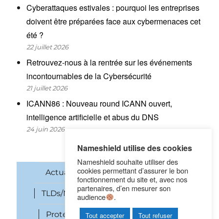
Cyberattaques estivales : pourquoi les entreprises
doivent être préparées face aux cybermenaces cet
été ?
22 juillet 2026
Retrouvez-nous à la rentrée sur les événements
incontournables de la Cybersécurité
21 juillet 2026
ICANN86 : Nouveau round ICANN ouvert,
intelligence artificielle et abus du DNS
24 juin 2026
Nameshield utilise des cookies
Nameshield souhaite utiliser des
cookies permettant d’assurer le bon
Actualités
Noms de domaine
fonctionnement du site et, avec nos
partenaires, d’en mesurer son
TLDs/New gTLDs
Cybersécurité
audience
.
Protection des marques
SEO
Tout accepter
Tout refuser