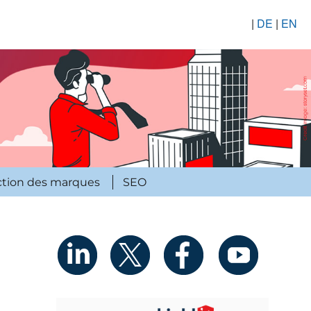
|
DE
|
EN
ction des marques
SEO