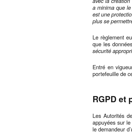
avec la création
a minima que le 
est une protectio
plus se permettr
Le règlement e
que les données
sécurité appropr
Entré en vigueur
portefeuille de c
RGPD et p
Les Autorités de
appuyées sur le
le demandeur d’un