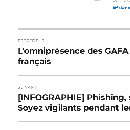
Communica
Afficher 
Navigation
PRÉCÉDENT
de
L’omniprésence des GAFA a
Publication
précédente :
l’article
français
SUIVANT
[INFOGRAPHIE] Phishing, s
Publication
suivante :
Soyez vigilants pendant le