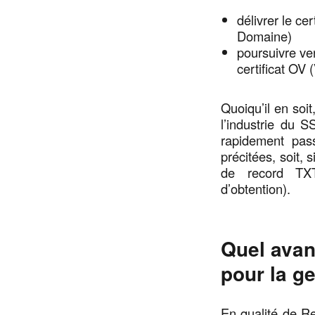
délivrer le cer
Domaine)
poursuivre ver
certificat OV 
Quoiqu’il en soi
l’industrie du S
rapidement pas
précitées, soit, 
de record TXT
d’obtention).
Quel avan
pour la g
En qualité de R