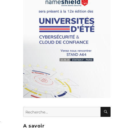
RECHER
Recherche
pour :
t
A savoir