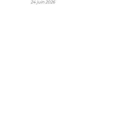
24 juin 2026
t
r
t
e
e
r
r
s