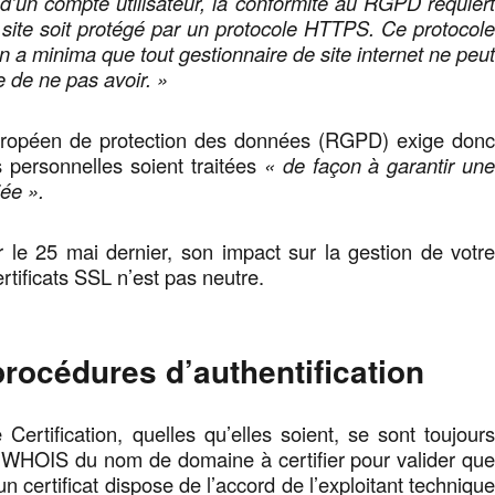
 d’un compte utilisateur, la conformité au RGPD requier
site soit protégé par un protocole HTTPS. Ce protocol
n a minima que tout gestionnaire de site internet ne peu
e de ne pas avoir. »
uropéen de protection des données (RGPD) exige don
 personnelles soient traitées
« de façon à garantir un
iée ».
 le 25 mai dernier, son impact sur la gestion de votr
ertificats SSL n’est pas neutre.
rocédures d’authentification
 Certification, quelles qu’elles soient, se sont toujour
 WHOIS du nom de domaine à certifier pour valider qu
 certificat dispose de l’accord de l’exploitant techniqu