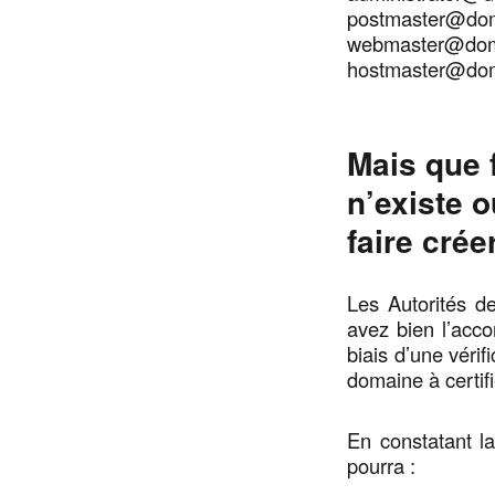
postmaster@do
webmaster@dom
hostmaster@do
Mais que 
n’existe o
faire crée
Les Autorités de
avez bien l’acco
biais d’une véri
domaine à certifi
En constatant la
pourra :