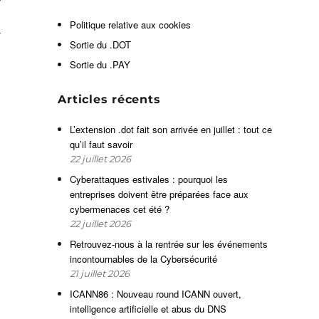
t
e
Politique relative aux cookies
t
Sortie du .DOT
Sortie du .PAY
c
Articles récents
e
L’extension .dot fait son arrivée en juillet : tout ce
qu’il faut savoir
e
22 juillet 2026
Cyberattaques estivales : pourquoi les
entreprises doivent être préparées face aux
cybermenaces cet été ?
22 juillet 2026
Retrouvez-nous à la rentrée sur les événements
incontournables de la Cybersécurité
21 juillet 2026
s
e
ICANN86 : Nouveau round ICANN ouvert,
intelligence artificielle et abus du DNS
e