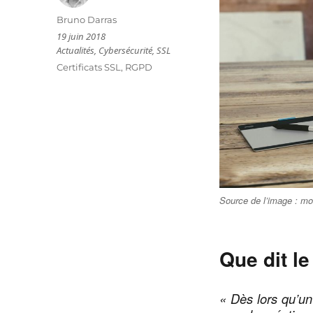
Auteur
Bruno Darras
Publié
19 juin 2018
le
Catégories
Actualités
,
Cybersécurité
,
SSL
Étiquettes
Certificats SSL
,
RGPD
Source de l’image : 
Que dit l
« Dès lors qu’un