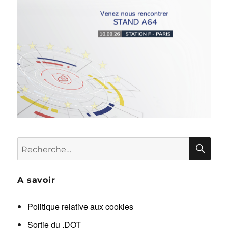
RE
Recherche
pour :
A savoir
Politique relative aux cookies
Sortie du .DOT