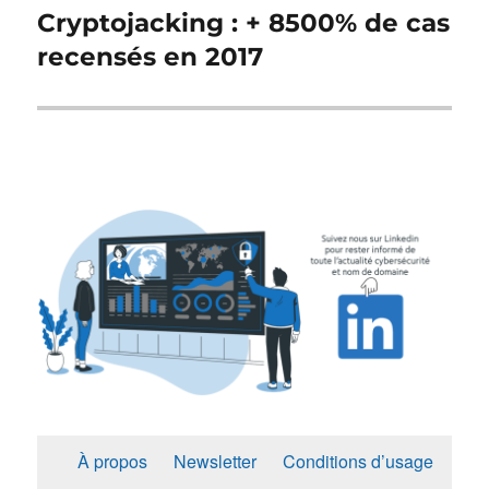
Cryptojacking : + 8500% de cas
Publication
suivante :
recensés en 2017
À propos
Newsletter
Conditions d’usage