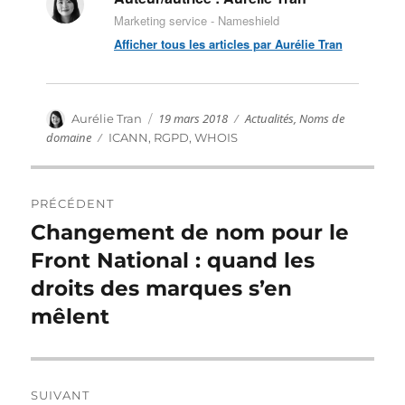
Marketing service - Nameshield
Afficher tous les articles par Aurélie Tran
Publié
Catégories
Auteur
19 mars 2018
Actualités
,
Noms de
Aurélie Tran
le
domaine
Étiquettes
ICANN
,
RGPD
,
WHOIS
Navigation
PRÉCÉDENT
de
Changement de nom pour le
Publication
précédente :
Front National : quand les
l’article
droits des marques s’en
mêlent
SUIVANT