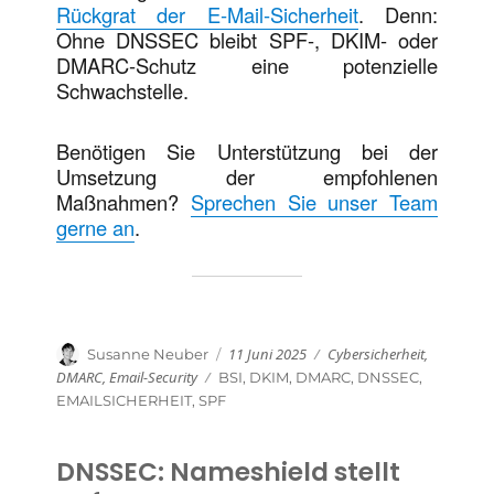
Rückgrat der E‑Mail-Sicherheit
. Denn:
Ohne DNSSEC bleibt SPF-, DKIM- oder
DMARC-Schutz eine potenzielle
Schwachstelle.
Benötigen Sie Unterstützung bei der
Umsetzung der empfohlenen
Maßnahmen?
Sprechen Sie unser Team
gerne an
.
Veröffentlicht
Kategorien
Autor
11 Juni 2025
Cybersicherheit
,
Susanne Neuber
am
DMARC
,
Email-Security
Schlagwörter
BSI
,
DKIM
,
DMARC
,
DNSSEC
,
EMAILSICHERHEIT
,
SPF
DNSSEC: Nameshield stellt