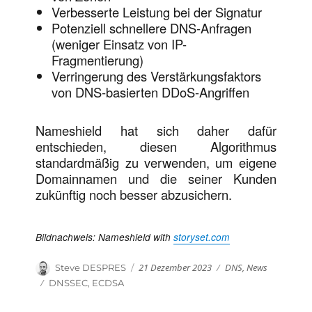
Verbesserte Leistung bei der Signatur
Potenziell schnellere DNS-Anfragen
(weniger Einsatz von IP-
Fragmentierung)
Verringerung des Verstärkungsfaktors
von DNS-basierten DDoS-Angriffen
Nameshield hat sich daher dafür
entschieden, diesen Algorithmus
standardmäßig zu verwenden, um eigene
Domainnamen und die seiner Kunden
zukünftig noch besser abzusichern.
Bildnachweis: Nameshield with
storyset.com
Veröffentlicht
Kategorien
Autor
21 Dezember 2023
DNS
,
News
Steve DESPRES
am
Schlagwörter
DNSSEC
,
ECDSA