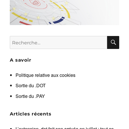
RE
Recherche
pour :
A savoir
Politique relative aux cookies
Sortie du .DOT
Sortie du .PAY
Articles récents
L’extension .dot fait son arrivée en juillet : tout ce