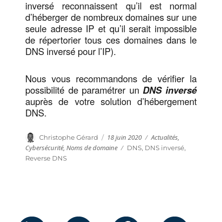
inversé reconnaissent qu’il est normal
d’héberger de nombreux domaines sur une
seule adresse IP et qu’il serait impossible
de répertorier tous ces domaines dans le
DNS inversé pour l’IP).
Nous vous recommandons de vérifier la
possibilité de paramétrer un
DNS inversé
auprès de votre solution d’hébergement
DNS.
Publié
Catégories
Auteur
18 juin 2020
Actualités
,
Christophe Gérard
le
Cybersécurité
,
Noms de domaine
Étiquettes
DNS
,
DNS inversé
,
Reverse DNS