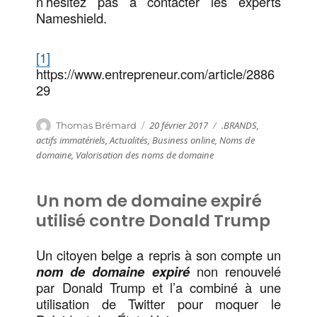
n’hésitez pas à contacter les experts
Nameshield.
[1]
https://www.entrepreneur.com/article/2886
29
Publié
Catégories
Auteur
20 février 2017
.BRANDS
,
Thomas Brémard
le
actifs immatériels
,
Actualités
,
Business online
,
Noms de
domaine
,
Valorisation des noms de domaine
Un nom de domaine expiré
utilisé contre Donald Trump
Un citoyen belge a repris à son compte un
nom de domaine expiré
non renouvelé
par Donald Trump et l’a combiné à une
utilisation de Twitter pour moquer le