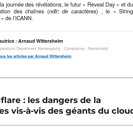
la journée des révélations, le futur « Reveal Day » et d
ation des chaînes (
ndlr: de caractères
) , le « Strin
 » de l’ICANN.
utrice :
Arnaud Wittersheim
perations Department Nameregistry - Compliance - Nameshield
tous les articles par Arnaud Wittersheim
are : les dangers de la
s vis‑à‑vis des géants du clou