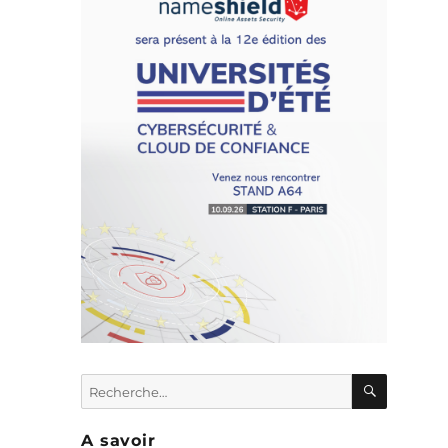
e
RECHER
Recherche
s
pour :
e
A savoir
e