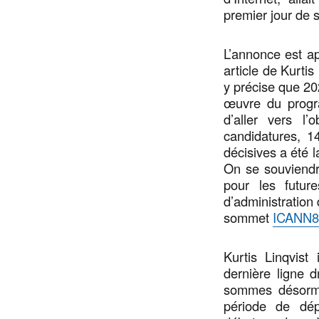
premier jour de 
L’annonce est ap
article de Kurtis
y précise que 20
œuvre du progr
d’aller vers l’
candidatures, 1
décisives a été 
On se souviendr
pour les futur
d’administration 
sommet
ICANN8
Kurtis Linqvist
dernière ligne
sommes désorma
période de dép