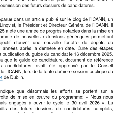
soumission des futurs dossiers de candidatures.
parue dans un article publié sur le blog de l’ICANN, u
 Linqvist, le Président et Directeur Général de l’ICANN. I
25 a été une année de progrès notables dans la mise e
amme de nouvelles extensions génériques permettan
objectif d’ouvrir une nouvelle fenêtre de dépôts d
4 années après la dernière en date. L’une des étape
la publication du guide du candidat le 16 décembre 2025
a que le guide de candidature, document de référenc
es candidatures, avait été approuvé par le Consei
de l’ICANN, lors de la toute dernière session publique d
4
de Dublin.
 indique que désormais les efforts se portent sur l
 droite de mise en œuvre du programme: « Nous nou
is engagés à ouvrir le cycle le 30 avril 2026 ». L
ôts des futurs dossiers de candidatures complets