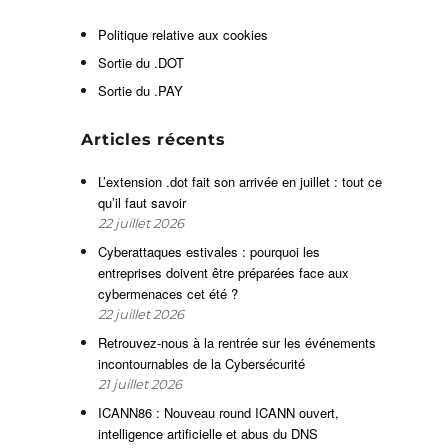
Politique relative aux cookies
Sortie du .DOT
n
Sortie du .PAY
l
n
Articles récents
t
e
L’extension .dot fait son arrivée en juillet : tout ce
s
qu’il faut savoir
.
22 juillet 2026
e
Cyberattaques estivales : pourquoi les
l
entreprises doivent être préparées face aux
u
cybermenaces cet été ?
22 juillet 2026
Retrouvez-nous à la rentrée sur les événements
a
incontournables de la Cybersécurité
s
21 juillet 2026
a
ICANN86 : Nouveau round ICANN ouvert,
,
intelligence artificielle et abus du DNS