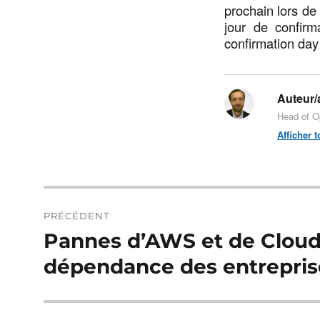
prochain lors de 
jour de confirm
confirmation day
Auteur/a
Head of O
Afficher 
Navigation
PRÉCÉDENT
de
Pannes d’AWS et de Cloudfl
Publication
précédente :
l’article
dépendance des entreprise