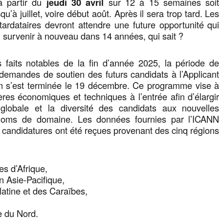
à partir du
jeudi 30 avril
sur 12 à 15 semaines soi
u’à juillet, voire début août. Après il sera trop tard. Le
etardataires devront attendre une future opportunité qu
en survenir à nouveau dans 14 années, qui sait ?
s faits notables de la fin d’année 2025, la période d
demandes de soutien des futurs candidats à l’Applican
 s’est terminée le 19 décembre. Ce programme vise 
ières économiques et techniques à l’entrée afin d’élargi
n globale et la diversité des candidats aux nouvelle
noms de domaine. Les données fournies par l’ICAN
 candidatures ont été reçues provenant des cinq région
es d’Afrique,
n Asie-Pacifique,
latine et des Caraïbes,
e du Nord.