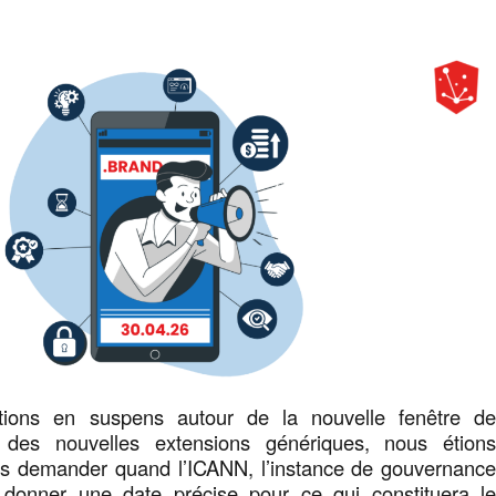
tions en suspens autour de la nouvelle fenêtre d
 des nouvelles extensions génériques, nous étion
s demander quand l’ICANN, l’instance de gouvernanc
ait donner une date précise pour ce qui constituera l