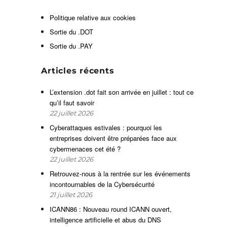
Politique relative aux cookies
t
s
Sortie du .DOT
Sortie du .PAY
t
Articles récents
x
L’extension .dot fait son arrivée en juillet : tout ce
s
qu’il faut savoir
22 juillet 2026
Cyberattaques estivales : pourquoi les
u
entreprises doivent être préparées face aux
s
cybermenaces cet été ?
22 juillet 2026
Retrouvez-nous à la rentrée sur les événements
a
incontournables de la Cybersécurité
21 juillet 2026
n
e
ICANN86 : Nouveau round ICANN ouvert,
r
intelligence artificielle et abus du DNS