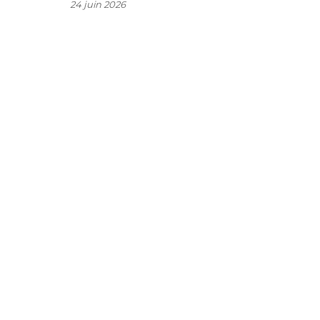
a
24 juin 2026
e
s
e
e
s
e
e
h