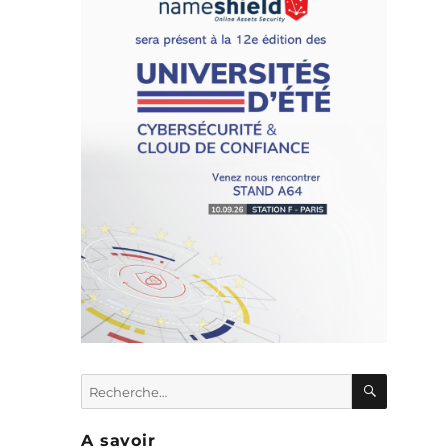
RECHER
Recherche
e
pour :
,
A savoir