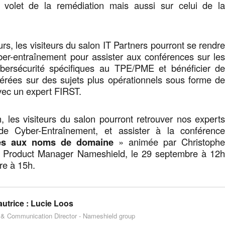
le volet de la remédiation mais aussi sur celui de l
rs, les visiteurs du salon IT Partners pourront se rendr
ber-entraînement pour assister aux conférences sur le
bersécurité spécifiques au TPE/PME et bénéficier d
lérées sur des sujets plus opérationnels sous forme d
vec un expert FIRST.
, les visiteurs du salon pourront retrouver nos expert
de Cyber-Entraînement, et assister à la conférenc
es aux noms de domaine
» animée par Christoph
y Product Manager Nameshield, le 29 septembre à 12
re à 15h.
utrice :
Lucie Loos
 & Communication Director - Nameshield group