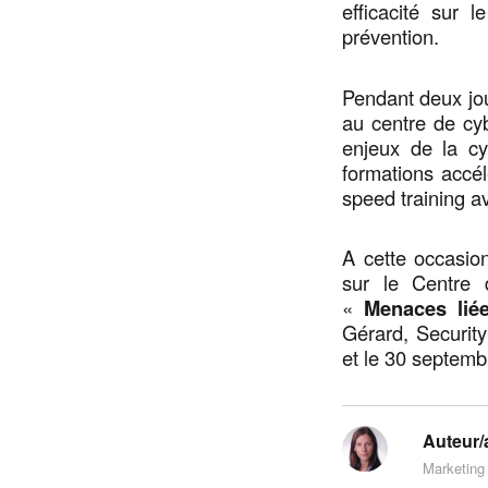
efficacité sur 
prévention.
Pendant deux jou
au centre de cy
enjeux de la cy
formations accé
speed training a
A cette occasion
sur le Centre 
«
Menaces lié
Gérard, Securit
et le 30 septemb
Auteur/a
Marketing