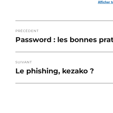
Afficher 
Navigation
PRÉCÉDENT
de
Password : les bonnes pra
Publication
précédente :
l’article
SUIVANT
Le phishing, kezako ?
Publication
suivante :