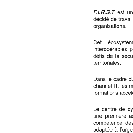
F.I.R.S.T
est un 
décidé de travai
organisations.
Cet écosystèm
interopérables 
défis de la séc
territoriales.
Dans le cadre d
channel IT, les 
formations accél
Le centre de cy
une première ac
compétence des
adaptée à l’urg