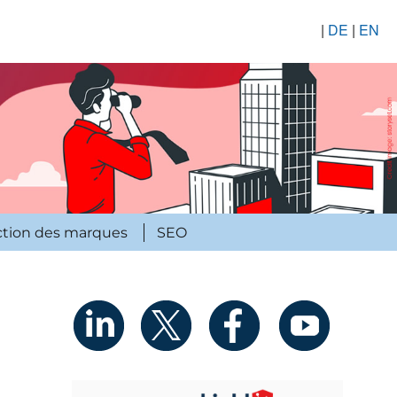
|
DE
|
EN
ction des marques
SEO