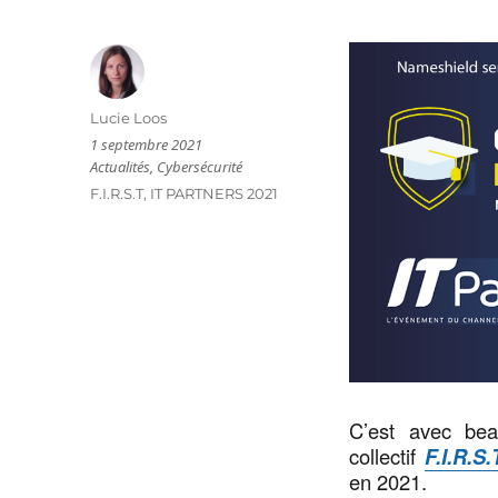
Auteur
Lucie Loos
Publié
1 septembre 2021
le
Catégories
Actualités
,
Cybersécurité
Étiquettes
F.I.R.S.T
,
IT PARTNERS 2021
C’est avec bea
collectif
F.I.R.S.
en 2021.