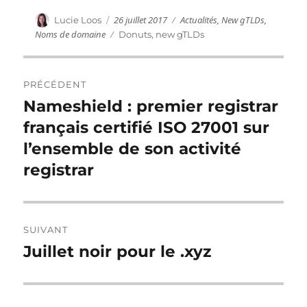
Publié
Catégories
Auteur
26 juillet 2017
Actualités
,
New gTLDs
,
Lucie Loos
le
Noms de domaine
Étiquettes
Donuts
,
new gTLDs
Navigation
PRÉCÉDENT
de
Nameshield : premier registrar
Publication
précédente :
français certifié ISO 27001 sur
l’article
l’ensemble de son activité
registrar
SUIVANT
Juillet noir pour le .xyz
Publication
suivante :