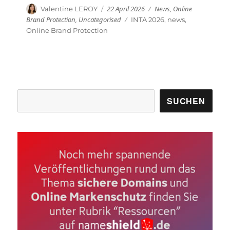
Veröffentlicht
Kategorien
Autor
22 April 2026
News
,
Online
Valentine LEROY
am
Brand Protection
,
Uncategorised
Schlagwörter
INTA 2026
,
news
,
Online Brand Protection
Suchen
SUCHEN