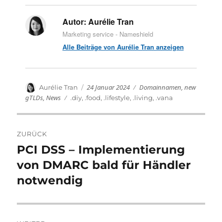
Autor:
Aurélie Tran
Marketing service - Nameshield
Alle Beiträge von Aurélie Tran anzeigen
Veröffentlicht
Kategorien
Autor
24 Januar 2024
Domainnamen
,
new
Aurélie Tran
am
gTLDs
,
News
Schlagwörter
.diy
,
.food
,
.lifestyle
,
.living
,
.vana
Beitragsnavigation
ZURÜCK
PCI DSS – Implementierung
Vorheriger
Beitrag:
von DMARC bald für Händler
notwendig