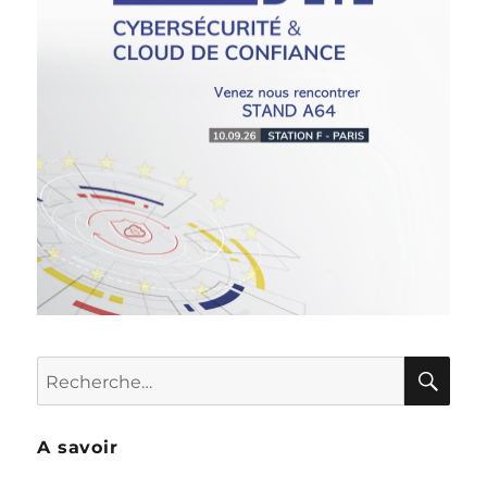
RE
Recherche
pour :
A savoir