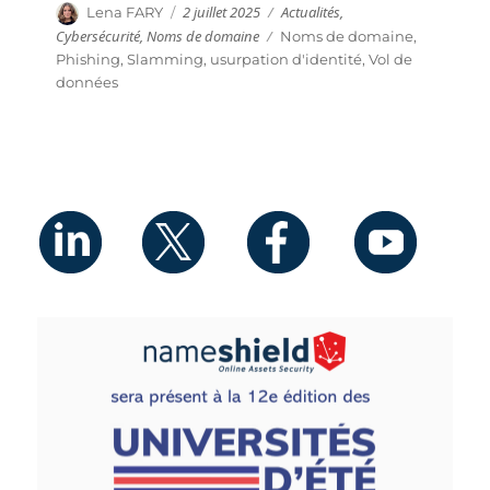
Publié
Catégories
Auteur
2 juillet 2025
Actualités
,
Lena FARY
le
Cybersécurité
,
Noms de domaine
Étiquettes
Noms de domaine
,
Phishing
,
Slamming
,
usurpation d'identité
,
Vol de
données