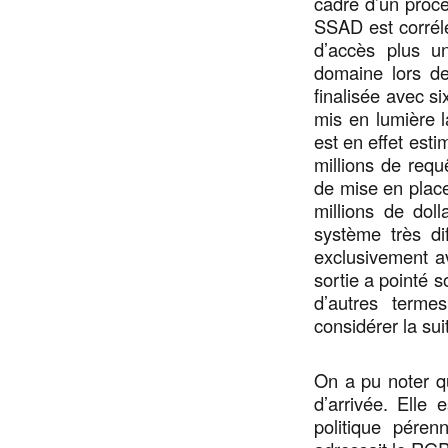
cadre d’un proce
SSAD est corrélé
d’accès plus u
domaine lors de
finalisée avec si
mis en lumière la
est en effet est
millions de requ
de mise en place
millions de dol
système très dif
exclusivement av
sortie a pointé s
d’autres term
considérer la sui
On a pu noter q
d’arrivée. Elle
politique pére