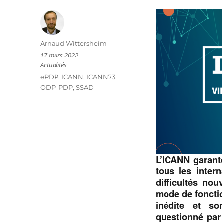
Auteur
Arnaud Wittersheim
Publié
17 mars 2022
le
Catégories
Actualités
Étiquettes
ePDP
,
ICANN
,
ICANN73
,
ODP
,
PDP
,
SSAD
L’ICANN garante
tous les inter
difficultés nou
mode de foncti
inédite et so
questionné par 