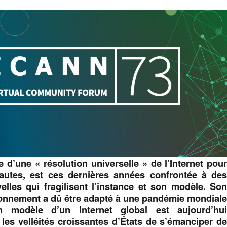
 d’une « résolution universelle » de l’Internet pou
nautes, est ces dernières années confrontée à de
velles qui fragilisent l’instance et son modèle. So
onnement a dû être adapté à une pandémie mondial
n modèle d’un Internet global est aujourd’hu
les velléités croissantes d’États de s’émanciper d