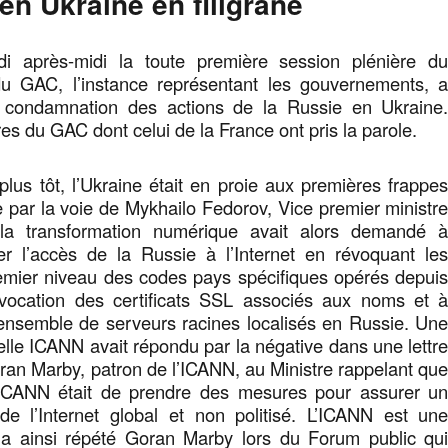
 en Ukraine en filigrane
di après-midi la toute première session plénière d
u GAC, l’instance représentant les gouvernements, 
 condamnation des actions de la Russie en Ukraine
s du GAC dont celui de la France ont pris la parole.
us tôt, l’Ukraine était en proie aux premières frappe
e par la voie de Mykhailo Fedorov, Vice premier ministr
 la transformation numérique avait alors demandé 
er l’accès de la Russie à l’Internet en révoquant le
mier niveau des codes pays spécifiques opérés depui
évocation des certificats SSL associés aux noms et 
ensemble de serveurs racines localisés en Russie. Un
le ICANN avait répondu par la négative dans une lettr
an Marby, patron de l’ICANN, au Ministre rappelant qu
’ICANN était de prendre des mesures pour assurer u
de l’Internet global et non politisé. L’ICANN est un
 a ainsi répété Goran Marby lors du Forum public qu