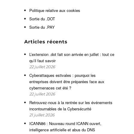
s
n
Politique relative aux cookies
.
Sortie du .DOT
e
Sortie du .PAY
i
Articles récents
e
L’extension .dot fait son arrivée en juillet : tout ce
s
qu’il faut savoir
n
22 juillet 2026
é
Cyberattaques estivales : pourquoi les
e
entreprises doivent être préparées face aux
s
cybermenaces cet été ?
22 juillet 2026
e
t
Retrouvez-nous à la rentrée sur les événements
incontournables de la Cybersécurité
21 juillet 2026
ICANN86 : Nouveau round ICANN ouvert,
intelligence artificielle et abus du DNS