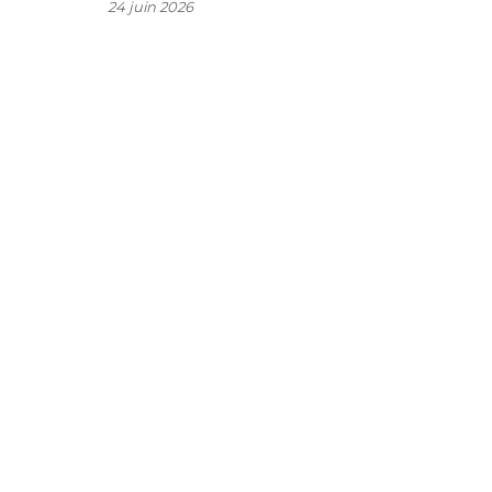
24 juin 2026
u
a
.
s
e
à
s
s
à
e
e
e
n
e
i