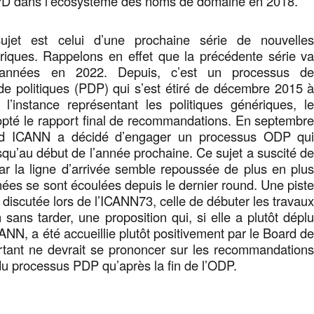
PD dans l’écosystème des noms de domaine en 2018.
sujet est celui d’une prochaine série de nouvelle
riques. Rappelons en effet que la précédente série v
 années en 2022. Depuis, c’est un processus d
e politiques (PDP) qui s’est étiré de décembre 2015 
 l’instance représentant les politiques génériques, l
pté le rapport final de recommandations. En septembr
ard ICANN a décidé d’engager un processus ODP qu
usqu’au début de l’année prochaine. Ce sujet a suscité d
car la ligne d’arrivée semble repoussée de plus en plu
nées se sont écoulées depuis le dernier round. Une pist
discutée lors de l’ICANN73, celle de débuter les travau
 sans tarder, une proposition qui, si elle a plutôt dépl
ANN, a été accueillie plutôt positivement par le Board d
rtant ne devrait se prononcer sur les recommandation
 du processus PDP qu’après la fin de l’ODP.