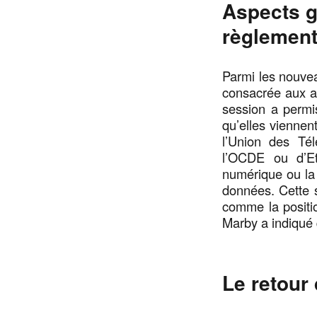
Aspects gé
règlement
Parmi les nouve
consacrée aux as
session a permis
qu’elles viennen
l’Union des Té
l’OCDE ou d’Et
numérique ou la 
données. Cette s
comme la positi
Marby a indiqué q
Le retour