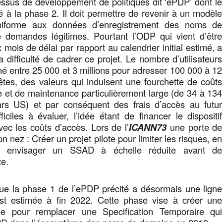
ssus de développement de politiques dit ‘ePDP’ dont l
 à la phase 2. Il doit permettre de revenir à un modèl
niforme aux données d’enregistrement des noms d
 demandes légitimes. Pourtant l’ODP qui vient d’êtr
x mois de délai par rapport au calendrier initial estimé, 
 difficulté de cadrer ce projet. Le nombre d’utilisateur
imé entre 25 000 et 3 millions pour adresser 100 000 à 1
êtes, des valeurs qui induisent une fourchette de coût
 et de maintenance particulièrement large (de 34 à 13
lars US) et par conséquent des frais d’accès au futu
ficiles à évaluer, l’idée étant de financer le dispositi
ec les coûts d’accès. Lors de l’
ICANN73
une porte d
on nez : Créer un projet pilote pour limiter les risques, e
es envisager un SSAD à échelle réduite avant d
te.
ue la phase 1 de l’ePDP précité a désormais une lign
 est estimée à fin 2022. Cette phase vise à créer un
nne pour remplacer une Specification Temporaire qu