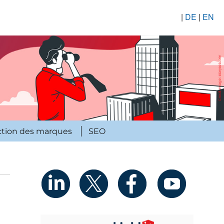
|
DE
|
EN
ction des marques
SEO