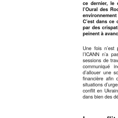
ce dernier, le
l’Oural des Ro
environnement 
C’est dans ce 
par des crispat
peinent à avanc
Une fois n’est
l’ICANN n’a pa
sessions de tra
communiqué ind
d’allouer une s
financière afin 
situations d’urg
conflit en Ukrai
dans bien des d