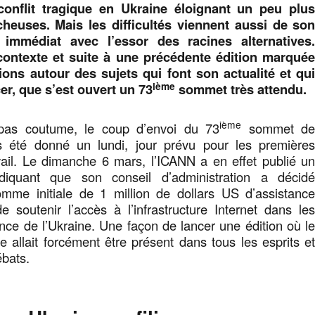
 conflit tragique en Ukraine éloignant un peu plu
cheuses. Mais les difficultés viennent aussi de so
immédiat avec l’essor des racines alternatives
contexte et suite à une précédente édition marqué
ions autour des sujets qui font son actualité et qu
ième
er, que s’est ouvert un 73
sommet très attendu.
ième
 pas coutume, le coup d’envoi du 73
sommet d
s été donné un lundi, jour prévu pour les première
vail. Le dimanche 6 mars, l’ICANN a en effet publié u
iquant que son conseil d’administration a décid
omme initiale de 1 million de dollars US d’assistanc
de soutenir l’accès à l’infrastructure Internet dans le
ence de l’Ukraine. Une façon de lancer une édition où l
ne allait forcément être présent dans tous les esprits e
ébats.