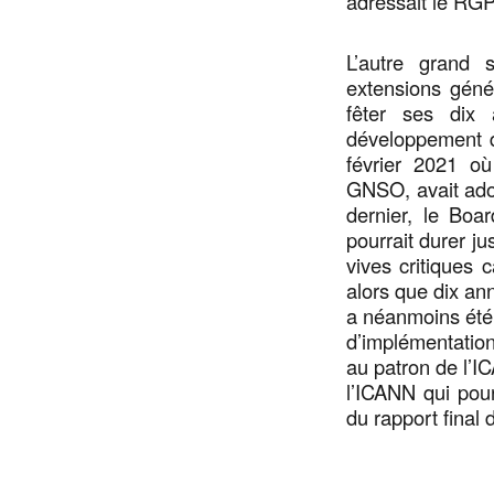
adressait le RG
L’autre grand 
extensions géné
fêter ses dix
développement d
février 2021 où
GNSO, avait ado
dernier, le Bo
pourrait durer j
vives critiques 
alors que dix an
a néanmoins été 
d’implémentation
au patron de l’IC
l’ICANN qui pou
du rapport final