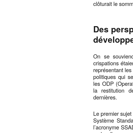
clôturait le somm
Des persp
développe
On se souvien
crispations étai
représentant les
politiques qui 
les ODP (Operat
la restitution
dernières.
Le premier sujet
Système Standa
l’acronyme SSAD