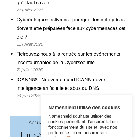
qu’il faut savoir
22 juillet 2026
Cyberattaques estivales : pourquoi les entreprises
doivent être préparées face aux cybermenaces cet
été ?
22 juillet 2026
Retrouvez-nous à la rentrée sur les événements
incontournables de la Cybersécurité
21 juillet 2026
ICANN86 : Nouveau round ICANN ouvert,
intelligence artificielle et abus du DNS
24 juin 2026
Nameshield utilise des cookies
Nameshield souhaite utiliser des
cookies permettant d’assurer le bon
Actualités
Noms de domaine
fonctionnement du site et, avec nos
partenaires, d’en mesurer son
TLDs/New gTLDs
Cybersécurité