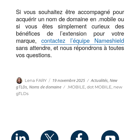
Si vous souhaitez être accompagné pour
acquérir un nom de domaine en .mobile ou
si vous êtes simplement curieux des
bénéfices de l’extension pour votre
marque,
contactez l’équipe Nameshield
sans attendre, et nous répondrons à toutes
vos questions.
Publié
Catégories
Auteur
19 novembre 2025
Actualités
,
New
Lena FARY
le
gTLDs
,
Noms de domaine
Étiquettes
.MOBILE
,
dot MOBILE
,
new
gTLDs