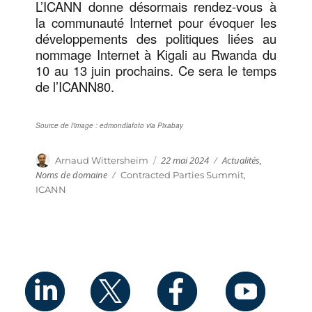
L’ICANN donne désormais rendez-vous à
la communauté Internet pour évoquer les
développements des politiques liées au
nommage Internet à Kigali au Rwanda du
10 au 13 juin prochains. Ce sera le temps
de l’ICANN80.
Source de l’image : edmondlafoto via Pixabay
Publié
Catégories
Auteur
22 mai 2024
Actualités
,
Arnaud Wittersheim
le
Noms de domaine
Étiquettes
Contracted Parties Summit
,
ICANN