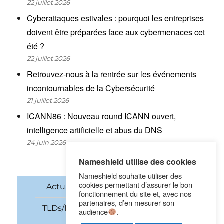
22 juillet 2026
Cyberattaques estivales : pourquoi les entreprises
doivent être préparées face aux cybermenaces cet
été ?
22 juillet 2026
Retrouvez-nous à la rentrée sur les événements
incontournables de la Cybersécurité
21 juillet 2026
ICANN86 : Nouveau round ICANN ouvert,
intelligence artificielle et abus du DNS
24 juin 2026
Nameshield utilise des cookies
Nameshield souhaite utiliser des
cookies permettant d’assurer le bon
Actualités
Noms de domaine
fonctionnement du site et, avec nos
partenaires, d’en mesurer son
TLDs/New gTLDs
Cybersécurité
audience
.