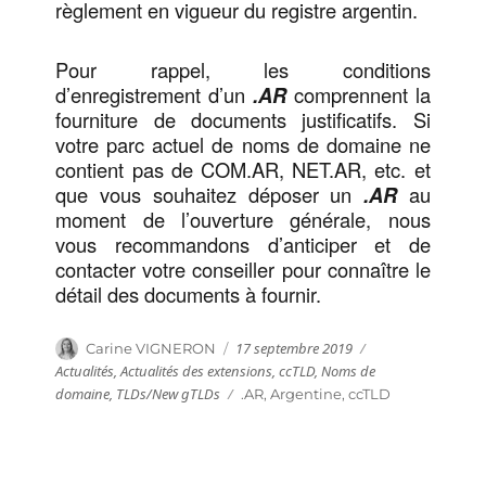
règlement en vigueur du registre argentin.
Pour rappel, les conditions
d’enregistrement d’un
.AR
comprennent la
fourniture de documents justificatifs. Si
votre parc actuel de noms de domaine ne
contient pas de COM.AR, NET.AR, etc. et
que vous souhaitez déposer un
.AR
au
moment de l’ouverture générale, nous
vous recommandons d’anticiper et de
contacter votre conseiller pour connaître le
détail des documents à fournir.
Publié
Catégories
Auteur
17 septembre 2019
Carine VIGNERON
le
Actualités
,
Actualités des extensions
,
ccTLD
,
Noms de
domaine
,
TLDs/New gTLDs
Étiquettes
.AR
,
Argentine
,
ccTLD